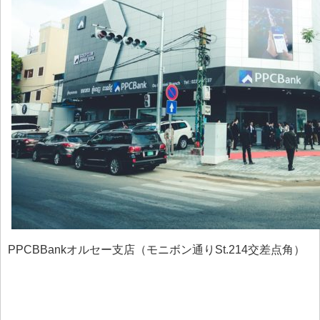
PPCBBankオルセー支店（モニボン通りSt.214交差点角）