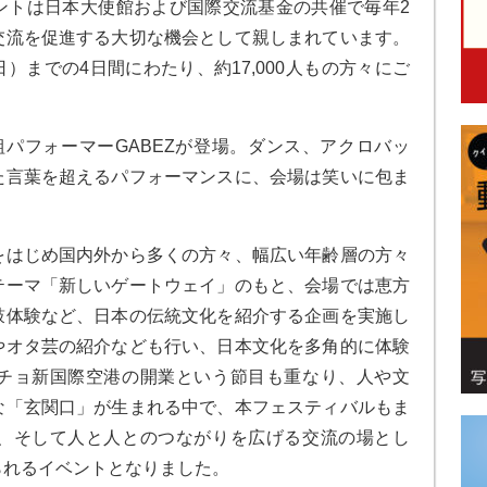
ントは日本大使館および国際交流基金の共催で毎年2
交流を促進する大切な機会として親しまれています。
日）までの4日間にわたり、約17,000人もの方々にご
パフォーマーGABEZが登場。ダンス、アクロバッ
た言葉を超えるパフォーマンスに、会場は笑いに包ま
をはじめ国内外から多くの方々、幅広い年齢層の方々
テーマ「新しいゲートウェイ」のもと、会場では恵方
鼓体験など、日本の伝統文化を紹介する企画を実施し
やオタ芸の紹介なども行い、日本文化を多角的に体験
チョ新国際空港の開業という節目も重なり、人や文
な「玄関口」が生まれる中で、本フェスティバルもま
、そして人と人とのつながりを広げる交流の場とし
られるイベントとなりました。