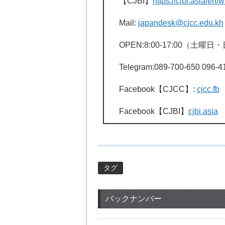
【CJBI】
https://cjbi.asia/en/w
Mail:
japandesk@cjcc.edu.kh
OPEN:8:00-17:00（土
Telegram:089-700-650 096-4
Facebook【CJCC】:
cjcc.fb
Facebook【CJBI】
cjbi.asia
タグ
バックナンバー