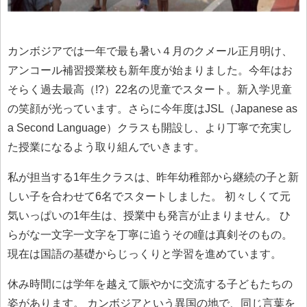
カンボジアでは一年で最も暑い４月のクメール正月明け、
アンコール補習授業校も新年度が始まりました。今年はお
そらく過去最高（!?）22名の児童でスタート。新入学児童
の笑顔が光っています。さらに今年度はJSL（Japanese as
a Second Language）クラスも開設し、より丁寧で充実し
た授業になるよう取り組んでいきます。
私が担当する1年生クラスは、昨年幼稚部から継続の子と新
しい子を合わせて6名でスタートしました。 初々しくて元
気いっぱいの1年生は、授業中も発言が止まりません。 ひ
らがな一文字一文字を丁寧に追うその瞳は真剣そのもの。
現在は国語の基礎からじっくりと学習を進めています。
休み時間には学年を越えて賑やかに交流する子どもたちの
姿があります。 カンボジアという異国の地で、同じ言葉を