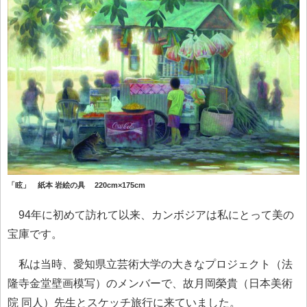
「眩」 紙本 岩絵の具 220cm×175cm
94年に初めて訪れて以来、カンボジアは私にとって美の
宝庫です。
私は当時、愛知県立芸術大学の大きなプロジェクト（法
隆寺金堂壁画模写）のメンバーで、故月岡榮貴（日本美術
院 同人）先生とスケッチ旅行に来ていました。