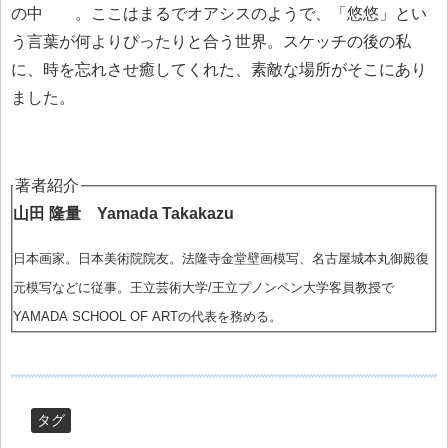
の中 。ここはまるでオアシスのようで、「悠悠」とい
う言葉が何よりぴったりと合う世界。スケッチの後の私
に、時を忘れさせ癒してくれた、素敵な場所がそこにあり
ました。
著者紹介
山田 隆量 Yamada Takakazu
日本画家。日本美術院院友。法隆寺金堂壁画模写、名古屋城本丸御殿復
元模写などに従事。王立芸術大学/王立プノンペン大学客員教授で
YAMADA SCHOOL OF ARTの代表を務める。
タグ