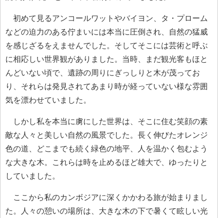
初めて見るアンコールワットやバイヨン、タ・プローム
などの迫力のある佇まいには本当に圧倒され、自然の猛威
を感じざるをえませんでした。そしてそこには芸術と呼ぶ
に相応しい世界観がありました。当時、まだ観光客もほと
んどいない頃で、遺跡の周りにぎっしりと木が茂ってお
り、それらは発見されてあまり時が経っていない様な雰囲
気を漂わせていました。
しかし私を本当に虜にした世界は、そこに住む笑顔の素
敵な人々と美しい自然の風景でした。長く伸びたオレンジ
色の道、どこまでも続く緑色の地平、人を温かく包むよう
な大きな木。これらは時を止めるほど雄大で、ゆったりと
していました。
ここから私のカンボジアに深くかかわる旅が始まりまし
た。人々の憩いの場所は、大きな木の下で暑くて眩しい光