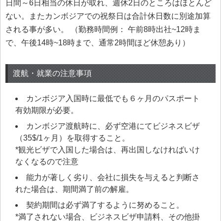
日間～6日相当の休日が取れ、週休2日のところはほとんど
ない。またカンボジアでの祝祭日は合計休日数に別途加算
される事が多い。 （勤務時間例： 午前8時出社~12時ま
で、午後14時~18時まで、通常2時間ほど休憩あり）
渡航・就業の注意事項
カンボジア入国時に最低でも６ヶ月のパスポート
有効期限が必要。
カンボジア渡航時に、必ず空港にてビジネスビザ
（35$/1ヶ月）を取得すること。
*観光ビザで入国した場合は、再出国しなければいけ
なくなるので注意
能力が著しく劣り、会社に損失を与えると判断さ
れた場合は、期間満了前の解雇。
契約期間は必ず満了するように努めること。
*満了されない場合、ビジネスビザ申請料、その他掛