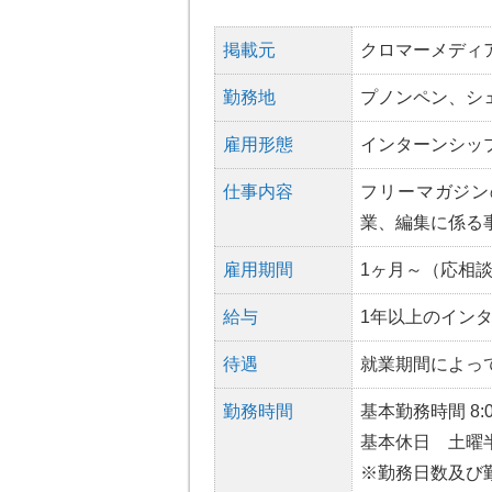
掲載元
クロマーメディ
勤務地
プノンペン、シ
雇用形態
インターンシッ
仕事内容
フリーマガジン
業、編集に係る
雇用期間
1ヶ月～（応相
給与
1年以上のイン
待遇
就業期間によっ
勤務時間
基本勤務時間 8:
基本休日 土曜
※勤務日数及び