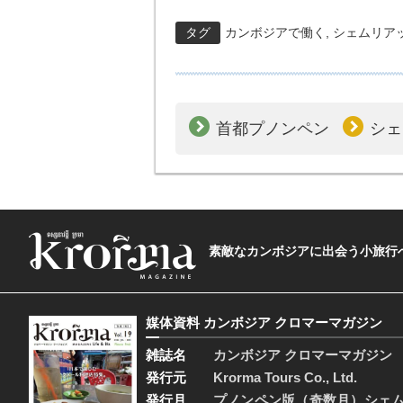
タグ
カンボジアで働く
,
シェムリア
首都プノンペン
シェ
素敵なカンボジアに出会う小旅行へ―The t
媒体資料 カンボジア クロマーマガジン
雑誌名
カンボジア クロマーマガジン
発行元
Krorma Tours Co., Ltd.
発行月
プノンペン版（奇数月）シェ