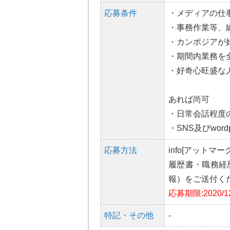
応募条件
・メディアの仕
・事務作業等、
・カンボジアが
・期間内業務を
・好奇心旺盛な
あれば尚可
・日常会話程度
・SNS及びword
応募方法
info[アットマ
履歴書・職務経
報）をご送付く
応募期限:2020/12
特記・その他
-