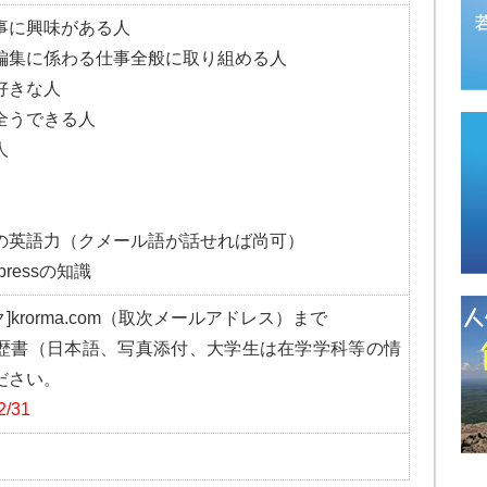
事に興味がある人
編集に係わる仕事全般に取り組める人
好きな人
全うできる人
人
の英語力（クメール語が話せれば尚可）
pressの知識
ーク]krorma.com（取次メールアドレス）まで
歴書（日本語、写真添付、大学生は在学学科等の情
ださい。
/31