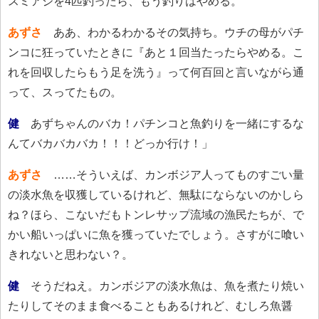
スミアジを4匹釣ったら、もう釣りはやめる。
あずさ
ああ、わかるわかるその気持ち。ウチの母がパチ
ンコに狂っていたときに『あと１回当たったらやめる。こ
れを回収したらもう足を洗う』って何百回と言いながら通
って、スってたもの。
健
あずちゃんのバカ！パチンコと魚釣りを一緒にするな
んてバカバカバカ！！！どっか行け！」
あずさ
……そういえば、カンボジア人ってものすごい量
の淡水魚を収獲しているけれど、無駄にならないのかしら
ね？ほら、こないだもトンレサップ流域の漁民たちが、で
かい船いっぱいに魚を獲っていたでしょう。さすがに喰い
きれないと思わない？。
健
そうだねえ。カンボジアの淡水魚は、魚を煮たり焼い
たりしてそのまま食べることもあるけれど、むしろ魚醤