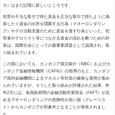
カ）はまだ記憶に新しいところです。
犯罪や不当な取引で得た資金を正当な取引で得たように偽
装したり資金の出所を隠匿する行為（マネーロンダリン
グ）やテロ活動支援のために資金を渡す行為といった、犯
罪者やテロリスト等につながる資金の流れを断つための対
策は、国際社会にとっての最重要課題として認識され、取
り組まれています。
この国においても、カンボジア国立銀行（NBC）およびカ
ンボジア金融情報機関（CAFIU）の指導のもと、カンボジ
ア国内金融機関によるマネロン等対策の厳格な適用が進め
られていますが、そうした取り組みが評価された結果、昨
年2月には、各国政府間の金融活動作業部会（FAFT）が定
めるマネーロンダリングの危険性が高い国（グレーリス
ト）からカンボジアが対象外となることが発表されまし
た。