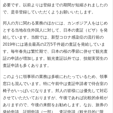
必要です。以前よりは登録までの期間が短縮されましたの
で、是非登録していただくようお願いいたします。
邦人の方に関わる業務のほかには、カンボジア人をはじめ
とする当地在住外国人に対して、日本の査証（ビザ）を発
給しています。当館では、新型コロナ感染症の流行前の
2019年には過去最高の2万5千件超の査証を発給していま
す。毎年春先は繁忙期で、日本の桜の季節に併せて観光査
証の申請が増加します。観光査証以外では、技能実習生の
査証申請も多くあります。
このように領事班の業務は多岐にわたっているため、領事
窓口も混んでいます。特に午前中は査証申請者で待合室の
椅子がいっぱいになります。邦人の皆様には優先して対応
させていただいておりますが、午後であれば比較的余裕が
ありますので、午後の来館をお勧めします。なお、旅券の
発給申請、証明申請（一部）、査証申請（観光目的に限