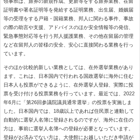
領事班は、旅券の新規作成、更新等をする旅券業務、在留
証明書や署名証明等を発給する証明業務、出生届、婚姻届
等の受理をする戸籍・国籍業務、邦人に関わる事件、事故
の際の助言や支援、アドバイスのほか安全情報等の発信、
緊急事態対応等を行う邦人援護業務、その他在留届の管理
など在留邦人の皆様の安全、安心に直接関わる業務を行っ
ています。
そのほか比較的新しい業務としては、在外選挙業務があり
ます。これは、日本国内で行われる国政選挙に海外に住む
日本人も投票ができるように、在外選挙人登録、実際に投
票を受け付ける投票業務を行っています。最近では、2022
年6月に「第26回参議院議員通常選挙」の投票を実施しま
した。日本国内では、18歳以上であれば住民票と連動して
自動的に選挙人名簿に登録されるのですが、海外に在住の
方は、事前に選挙人名簿への登録が必要となっています。
登録がお済みでない方は、大使館にお越しいただき申請が