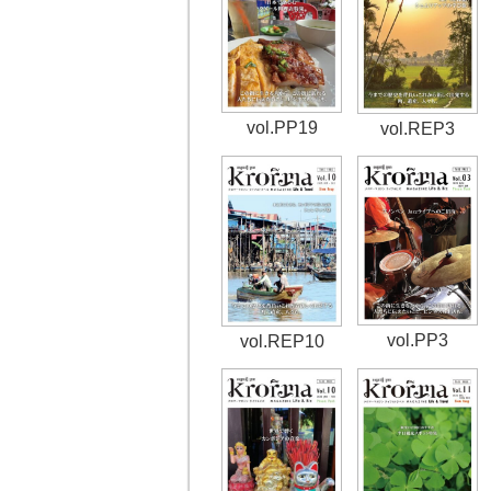
vol.PP19
vol.REP3
vol.PP3
vol.REP10