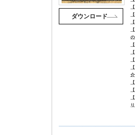
【
【
ダウンロード
【
【
の
【
【
【
【
介
【
【
【
り