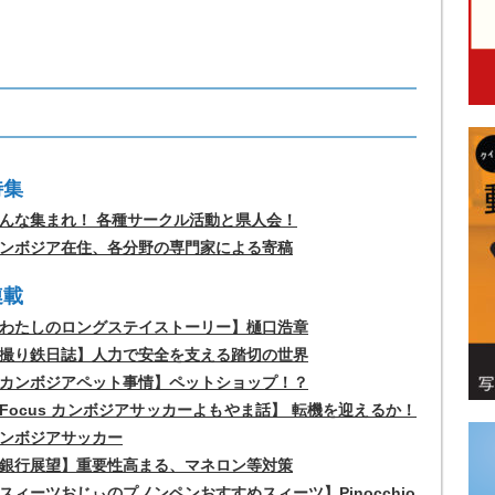
特集
んな集まれ！ 各種サークル活動と県人会！
ンボジア在住、各分野の専門家による寄稿
連載
わたしのロングステイストーリー】樋口浩章
撮り鉄日誌】人力で安全を支える踏切の世界
カンボジアペット事情】ペットショップ！？
Focus カンボジアサッカーよもやま話】 転機を迎えるか！
ンボジアサッカー
銀行展望】重要性高まる、マネロン等対策
スィーツおじぃのプノンペンおすすめスィーツ】Pinocchio