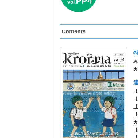
PP4
vol.
Contents
み
カ
【
【
【
【
カ
【
【