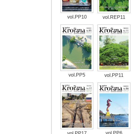
vol.PP10
vol.REP11
vol.PP5
vol.PP11
vol.PP6
vol.PP17