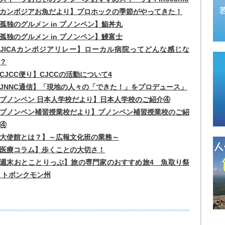
カンボジアお魚だより】プロホックの季節がやってきた！
孤独のグルメン in プノンペン】鮨丼丸
孤独のグルメン in プノンペン】鰻富士
JICAカンボジアリレー】ローカル病院ってどんな感じな
？
CJCC便り】CJCCの活動について4
JNNC通信】「現地の人々の「できた！」をプロデュース」
プノンペン 日本人学校だより】日本人学校のご紹介④
プノンペン補習授業校だより】プノンペン補習授業校のご紹
④
大使館とは？】～広報文化班の業務～
医療コラム】歩くことの大切さ！
週末おとことりっぷ】旅の専門家のおすすめ旅4 魚取り祭
 トボンクモン州