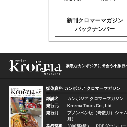
新刊クロマーマガジン
バックナンバー
素敵なカンボジアに出会う小旅行へ―The t
媒体資料 カンボジア クロマーマガジン
雑誌名
カンボジア クロマーマガジン
発行元
Krorma Tours Co., Ltd.
発行月
プノンペン版（奇数月）シェ
月）
発行部数
3000部(紙）、PDFダウンロ