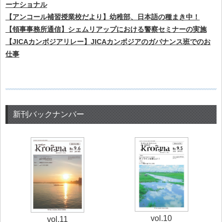
ーナショナル
【アンコール補習授業校だより】幼稚部、日本語の種まき中！
【領事事務所通信】シェムリアップにおける警察セミナーの実施
【JICAカンボジアリレー】JICAカンボジアのガバナンス班でのお
仕事
新刊バックナンバー
vol.10
vol.11