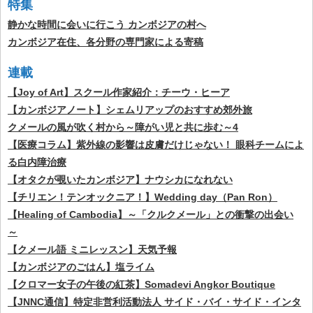
特集
静かな時間に会いに行こう カンボジアの村へ
カンボジア在住、各分野の専門家による寄稿
連載
【Joy of Art】スクール作家紹介：チーウ・ヒーア
【カンボジアノート】シェムリアップのおすすめ郊外旅
クメールの風が吹く村から～障がい児と共に歩む～4
【医療コラム】紫外線の影響は皮膚だけじゃない！ 眼科チームによ
る白内障治療
【オタクが覗いたカンボジア】ナウシカになれない
【チリエン！テンオックニア！】Wedding day（Pan Ron）
【Healing of Cambodia】～「クルクメール」との衝撃の出会い
～
【クメール語 ミニレッスン】天気予報
【カンボジアのごはん】塩ライム
【クロマー女子の午後の紅茶】Somadevi Angkor Boutique
【JNNC通信】特定非営利活動法人 サイド・バイ・サイド・インタ