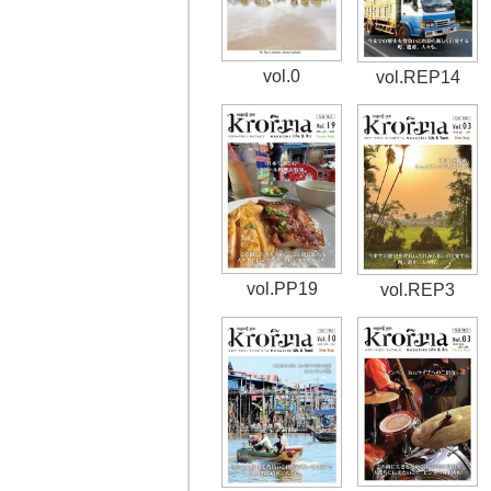
vol.0
vol.REP14
vol.PP19
vol.REP3