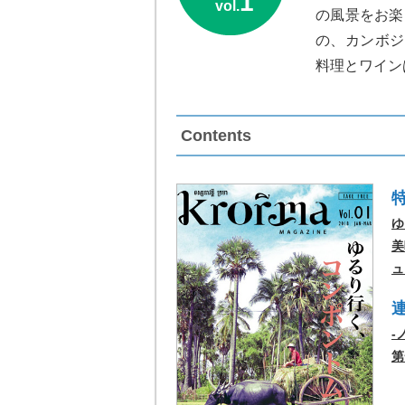
1
vol.
の風景をお楽
の、カンボジ
料理とワイン
Contents
ゆ
美
ュ
-
第