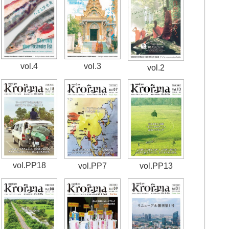
vol.4
vol.3
vol.2
vol.PP18
vol.PP7
vol.PP13