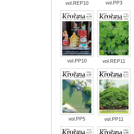
vol.PP3
vol.REP10
vol.PP10
vol.REP11
vol.PP5
vol.PP11