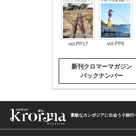
vol.PP6
vol.PP17
新刊クロマーマガジン
バックナンバー
素敵なカンボジアに出会う小旅行へ―The t