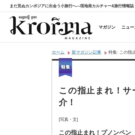
まだ見ぬカンボジアに出会う小旅行へ―現地発カルチャー&旅行情報誌
マガジン
ニュー
ホーム
新マガジン記事
特集: この
この指止まれ！サ
介！
[写真・文]
この指止まれ！プノンペン