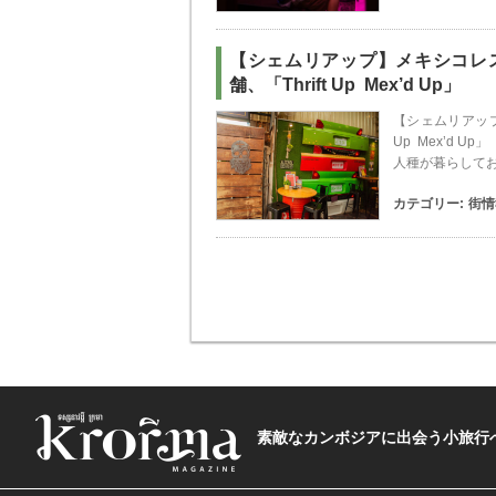
【シェムリアップ】メキシコレ
舗、「Thrift Up Mex’d Up」
【シェムリアップ
Up Mex’d
人種が暮らして
カテゴリー:
街情
素敵なカンボジアに出会う小旅行へ―The t