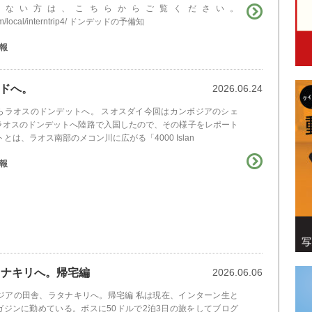
いない方は、こちらからご覧ください。
.com/local/interntrip4/ ドンデッドの予備知
報
ドへ。
2026.06.24
らラオスのドンデットへ。 スオスダイ
今回はカンボジアのシェ
ラオスのドンデットへ陸路で入国したので、その様子をレポート
とは、ラオス南部のメコン川に広がる「4000 Islan
報
タナキリへ。帰宅編
2026.06.06
ボジアの田舎、ラタナキリへ。帰宅編 私は現在、インターン生と
ガジンに勤めている。ボスに50ドルで2泊3日の旅をしてブログ