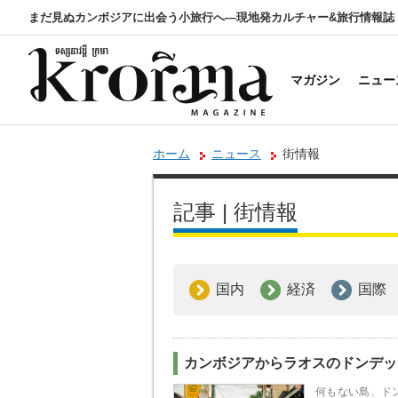
まだ見ぬカンボジアに出会う小旅行へ―現地発カルチャー&旅行情報誌
マガジン
ニュー
ホーム
ニュース
街情報
記事 | 街情報
国内
経済
国際
カンボジアからラオスのドンデッドへ
何もない島、ドン