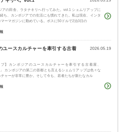
キリへ。vol.1
2026.05.29
ジアの田舎、ラタナキリへ行ってみた。vol.1 シェムリアップに
が経ち、カンボジアでの生活にも慣れてきた。私は現在、インタ
マーマガジンに勤めている。ボスに50ドルで2泊3日の
報
のユースカルチャーを牽引する古着
2026.05.19
ップ】カンボジアのユースカルチャーを牽引する古着屋、
a Shop」 カンボジアの第二の首都とも言えるシェムリアップは色々な
ルチャーが非常に豊か。そして今も、若者たちが新たなカル
報