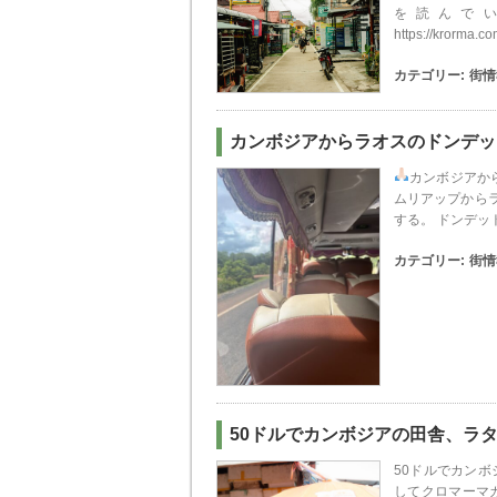
を読んで
https://krorma
カテゴリー:
街情
カンボジアからラオスのドンデッ
カンボジアか
ムリアップから
する。 ドンデット
カテゴリー:
街情
50ドルでカンボジアの田舎、ラ
50ドルでカン
してクロマーマ