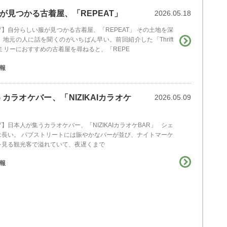
見つかる古着屋、「REPEAT」
2026.05.18
】自分らしい服が見つかる古着屋、「REPEAT」 その土地を深
地元の人に話を聞くのがいちばん早い。前回紹介した「Thrift
ミリーにおすすめの古着屋を尋ねると、「REPE
報
ラオケバー、「NIZIKAIカラオケ
2026.05.09
】日本人が集うカラオケバー、「NIZIKAIカラオケBAR」 シェ
は長い。 パブストリートには賑やかなバーが並び、ナイトマーケ
を見る観光客で溢れていて、夜遅くまで
報