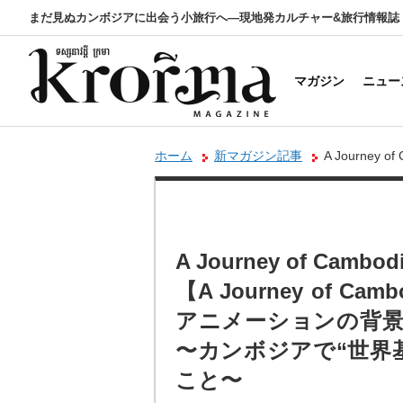
まだ見ぬカンボジアに出会う小旅行へ―現地発カルチャー&旅行情報誌
マガジン
ニュー
ホーム
新マガジン記事
A Journey o
ーションの背景を描く』という挑戦 〜カン
A Journey of Cambodi
【A Journey of Ca
アニメーションの背
〜カンボジアで“世界
こと〜