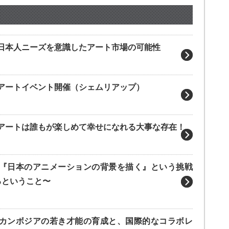
an Art】日本人ニーズを意識したアート市場の可能性
an Art】アートイベント開催（シェムリアップ）
ian Art】アートは誰もが楽しめて幸せになれる大事な存在！
ian Art】『日本のアニメーションの背景を描く』という挑戦
るということ〜
ian Art】カンボジアの若き才能の育成と、国際的なコラボレ