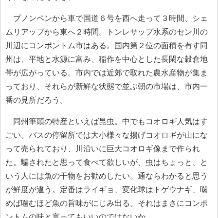
プノンペンから車で国道６号を西へ走って３時間、シェ
ムリアップから東へ２時間。トンレサップ水系のセン川の
川辺にコンポントム市はある。国内第２位の面積を有す同
州は、平地と水源に富み、稲作を中心とした長閑な穀倉地
帯が広がっている。市内では近郊で取れた農水産物が集ま
っており、それらが新鮮な状態で並ぶ朝の市場は、市内一
番の見所だろう。
同州筆頭の特産といえば昆虫。中でもコオロギ人気はす
ごい。バスの停留所では大小様々な揚げコオロギが山にな
って売られており、川沿いに巨大コオロギ像まで作られ
た。騙されたと思って食べて欲しいが、虫はちょっと、と
いう人には魚の干物をお勧めしたい。通ならわかると思う
が鮮度が違う。定番はライギョ、変化球はトゲウナギ、噛
めば噛むほど魚の旨味がにじみ出る。それはまさにコンポ
ントムの味と言ってもいいのではないか。