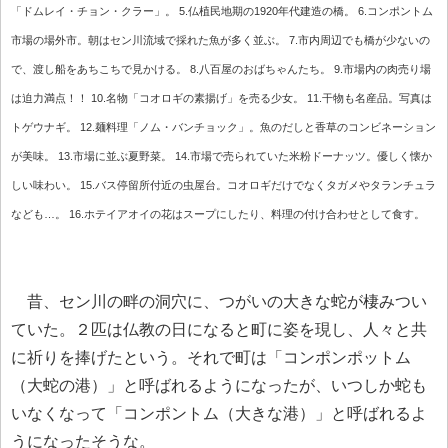
「ドムレイ・チョン・クラー」。 5.仏植民地期の1920年代建造の橋。 6.コンポントム
市場の場外市。朝はセン川流域で採れた魚が多く並ぶ。 7.市内周辺でも橋が少ないの
で、渡し船をあちこちで見かける。 8.八百屋のおばちゃんたち。 9.市場内の肉売り場
は迫力満点！！ 10.名物「コオロギの素揚げ」を売る少女。 11.干物も名産品。写真は
トゲウナギ。 12.麺料理「ノム・バンチョック」。魚のだしと香草のコンビネーション
が美味。 13.市場に並ぶ夏野菜。 14.市場で売られていた米粉ドーナッツ。優しく懐か
しい味わい。 15.バス停留所付近の虫屋台。コオロギだけでなくタガメやタランチュラ
なども…。 16.ホテイアオイの花はスープにしたり、料理の付け合わせとして食す。
昔、セン川の畔の洞穴に、つがいの大きな蛇が棲みつい
ていた。２匹は仏教の日になると町に姿を現し、人々と共
に祈りを捧げたという。それで町は「コンポンポットム
（大蛇の港）」と呼ばれるようになったが、いつしか蛇も
いなくなって「コンポントム（大きな港）」と呼ばれるよ
うになったそうな。