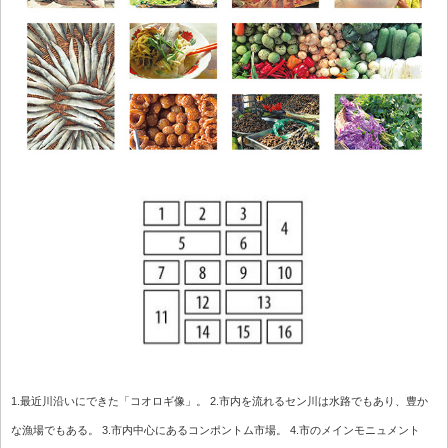
1.最近川沿いにできた「コオロギ像」。 2.市内を流れるセン川は水路でもあり、豊か
な漁場でもある。 3.市内中心にあるコンポントム市場。 4.市のメインモニュメント