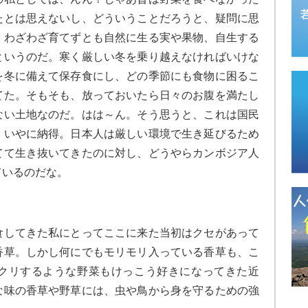
たとは思えないし、どういうことだろうと、疑問に思
、わざわざ育てずとも自然に生る実や果物、自生する
というのだ。寒く厳しい冬を乗り越えなければいけな
を冬に備えて保存食にし、どの季節にも食物に困るこ
てた。そもそも、放っておいたら日々のお腹を満たし
ない土地なのだ。はは～ん。そう思うと、これは国民
、いやに納得。日本人は厳しい環境で生き延びるため
てて生き抜いてきたのに対し、どうやらカンボジア人
ているのだな。
してきた私にとってここに来た当初はクセがあって
香草。しかし何にでもモリモリ入っている香草も、こ
クリするような野菜もけっこう好きになってきた近
な味の香草や野草には、虫や鳥から身を守るための強