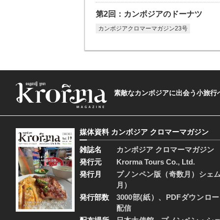
第2回：カンボジアのドーナツ
カンボジアクロマーマガジン23号
素敵なカンボジアに出会う小旅行へ―The t
媒体資料 カンボジア クロマーマガジン
雑誌名
カンボジア クロマーマガジン
発行元
Krorma Tours Co., Ltd.
発行月
プノンペン版（奇数月）シェ
月）
発行部数
3000部(紙）、PDFダウンロ
配信