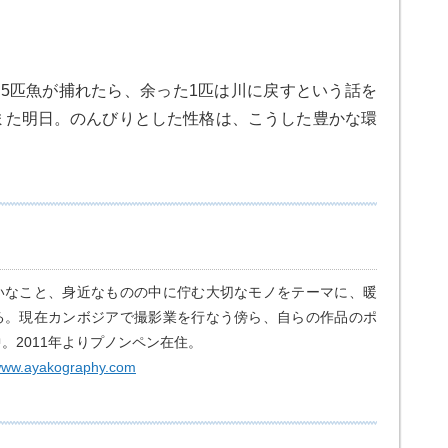
5匹魚が捕れたら、余った1匹は川に戻すという話を
また明日。のんびりとした性格は、こうした豊かな環
いなこと、身近なものの中に佇む大切なモノをテーマに、暖
る。現在カンボジアで撮影業を行なう傍ら、自らの作品のポ
。2011年よりプノンペン在住。
/www.ayakography.com