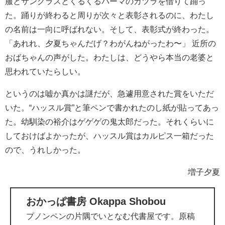
服とサングラスとくるくるパーマのカツラを借りて踊っ
た。踊りが終わると周りが次々と表彰されるのに、わたし
の名前は一向に呼ばれない。そして、表彰式が終わった。
「あれれ、夕夏ちゃんだげ？わがんねがったわ〜」 近所の
おばちゃんの声がした。わたしは、どうやら本当の老婆と
思われていたらしい。
というのは嘘か真かは謎だが、急遽用意された賞をいただ
いた。“ハッスル賞”と筆ペンで書かれたのし紙が貼ってあっ
た。幼馴染の裕介はゲゲゲの鬼太郎だった。それくらいに
しておけばよかったが、ハッスル賞はカルピス一箱だった
ので、うれしかった。
増子夕夏
おかっぱ書房 Okappa Shobou
プノンペンの片隅でいとなむ代書屋です。原稿