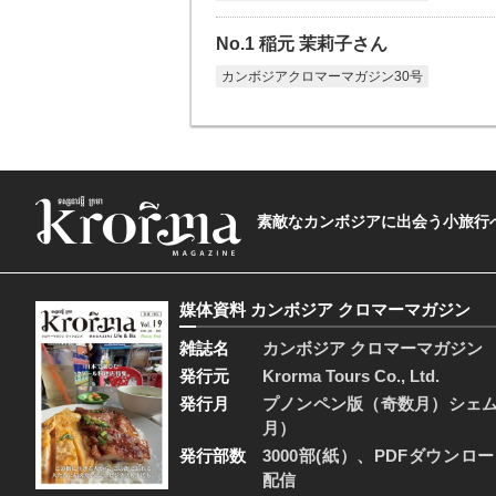
No.1 稲元 茉莉子さん
カンボジアクロマーマガジン30号
素敵なカンボジアに出会う小旅行へ―The t
媒体資料 カンボジア クロマーマガジン
雑誌名
カンボジア クロマーマガジン
発行元
Krorma Tours Co., Ltd.
発行月
プノンペン版（奇数月）シェ
月）
発行部数
3000部(紙）、PDFダウンロ
配信