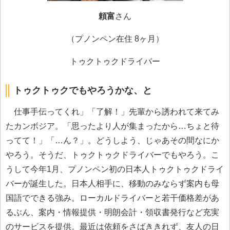
頼富
さん
（プノンペン在住 8ヶ月）
トゥクトゥクドライバー
トゥクトゥクでもやろうかな、と
仕事手伝ってくれ」「了解！」先輩から誘われて来てみ
たカンボジア。「思ったより人が集まったから…ちょと待
ってて！」「…ん？」。どうしよう、じゃあその間なにか
やろう。そうだ、トゥクトゥクドライバーでもやろう。こ
うして今年1月、プノンペン初の日本人トゥクトゥクドライ
バーが誕生した。日本人相手に、移動のみならず案内も母
国語でできる強み。ローカルドライバーと若干価格差があ
るぶん、案内・情報提供・明朗会計・領収書発行など充実
のサービスを提供。最近は依頼をさばききれず、友人の日