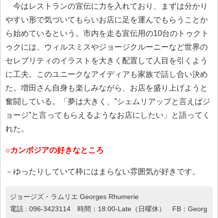
今はレストランの宣伝に力を入れており、まずは分かり
やすい形で気づいてもらいお店に足を運んでもらうことか
ら始めているという。市内を走る宣伝用の10台のトゥクト
ゥクには、ウィルスミスやジョージクルーニーなど世界の
セレブリティのイラストを大きく配置して人目を引くよう
に工夫。このユニークなアイディアも家族で話し合い決め
た。増田さん自身も楽しみながら、お店を盛り上げようと
奮闘している。「夢は大きく、”シェムリアップと言えばジ
ョージ”と言ってもらえるようなお店にしたい」と語ってく
れた。
○カンボジアの好きなところ
－ゆったりしていて枠にはまらない雰囲気が好きです。
ジョージズ・ラムリエ Georges Rhumerie
電話 : 096-3423114 時間：18:00-Late（日曜休） FB：Georg