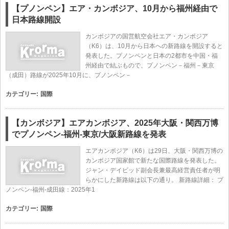
【プノンペン】エア・カンボジア、10月から福州経由で
日本路線開設
カンボジアの国営航空会社エア・カンボジア
（K6）は、10月から日本への新路線を開設すると
発表した。プノンペンと日本の2都市を中国・福
州経由で結ぶもので、プノンペン－福州－東京
（成田）路線が2025年10月に、プノンペン－
カテゴリー:
国際
【カンボジア】エアカンボジア、2025年大阪・関西万博
でプノンペン-福州-東京/大阪新路線を発表
エアカンボジア（K6）は29日、大阪・関西万博の
カンボジア国家館で新たな国際路線を発表した。
ジャン・デイビッド副会長兼最高経営責任者が明
らかにした新路線は以下の通り。 新路線詳細： プ
ノンペン-福州-成田線：2025年1
カテゴリー:
国際