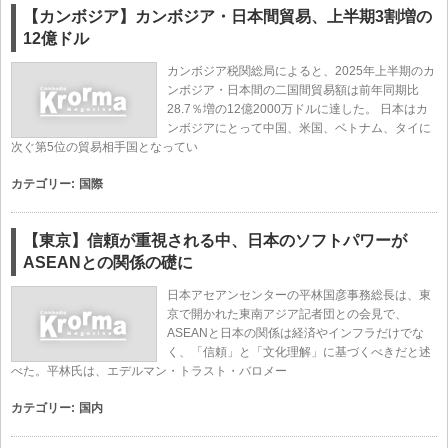
【カンボジア】カンボジア・日本間貿易、上半期3割増の
12億ドル
カンボジア税関総局によると、2025年上半期のカ
ンボジア・日本間の二国間貿易額は前年同期比
28.7％増の12億2000万ドルに達した。 日本はカ
ンボジアにとって中国、米国、ベトナム、タイに
次ぐ第5位の貿易相手国となってい
カテゴリー:
国際
【東京】信頼が重視される中、日本のソフトパワーが
ASEANとの関係の礎に
日本アセアンセンターの平林国彦事務総長は、東
京で開かれた東南アジア記者団との会見で、
ASEANと日本の関係は経済やインフラだけでな
く、「信頼」と「文化理解」に基づくべきだと述
べた。平林氏は、エデルマン・トラスト・バロメー
カテゴリー:
国内