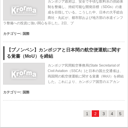
カンボジア政府は、安全で手頃な飲料水の供給体
制を整備し、持続可能な開発目標（SDGs）の達
成を目指している。こうした中、日本の大手総合
商社・丸紅が、都市部および地方部の水道インフ
ラ整備への投資に強い関心を示した。2日、プ
カテゴリー:
国際
【プノンペン】カンボジアと日本間の航空便運航に関す
る覚書（MoU）を締結
カンボジア民間航空事務局(State Secretariat of
Civil Aviation（SSCA）)と日本の国土交通省は、
両国間の航空便運航に関する覚書（MoU）を締結
した。これにより、カンボジア国営のエアカン
カテゴリー:
国際
1
2
3
4
5