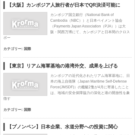
【大阪】カンボジア人旅行者が日本でQR決済可能に
カンボジア国立銀行（National Bank of
Cambodia（NBC））と日本ペイメント協会
（Payments Japan Association（PJA））は大
阪・関西万博にて、カンボジアと日本間のクロス
ボー
カテゴリー:
国際
【東京】リアム海軍基地の港湾外交、成果を上げる
カンボジアの近代化されたリアム海軍基地に、日
本の海上自衛隊（Japan Maritime Self-Defense
Force(JMSDF)）の艦艇2隻が4月に寄港したこと
は、地域の安全保障協力の深化と港の開放性を象
徴す
カテゴリー:
国際
【プノンペン】日本企業、水道分野への投資に関心