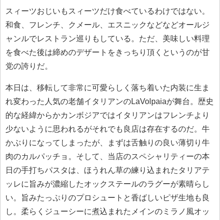
スィーツおじいもスィーツだけ食べているわけではない。
和食、フレンチ、クメール、エスニックなどなどオールジ
ャンルでレストラン巡りもしている。ただ、美味しい料理
を食べた後は締めのデザートをきっちり頂くというのが甘
党の誇りだ。
本日は、移転して非常に可愛らしく落ち着いた内装に生ま
れ変わった人気の老舗イタリアンのLaVolpaiaが舞台。歴史
的な経緯からかカンボジアではイタリアンはフレンチより
少ないように思われるがそれでも良店は存在するのだ。牛
かぶりになってしまったが、まずは舌触りの良い薄切り牛
肉のカルパッチョ。そして、当店のスペシャリティーの本
日の手打ちパスタは、ほうれん草の練り込まれたタリアテ
ッレに旨みが濃縮したオックステールのラグーが素晴らし
い。旨みたっぷりのプロシュートと香ばしいピザ生地も良
し。柔らくジューシーに煮込まれたメインのミラノ風オッ