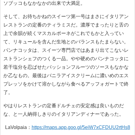
ソブッコもなかなかの出来で大満足。
そして、お待ちかねのスイーツ第一号はまさにイタリアン
レストランの定番のティラミスだ。濃厚でまったりと舌の
上で余韻が続くマスカルポーネがこれでもかと入ってい
て、リキュールを含んだ生地とのバランスもたまらない。
パンナコッタは、スイーツ専門店ではあまり出てこないレ
ストランシェフのつくる一品。やや硬めのパンナコッタに
若干塩分を忍ばせたパッションフルーツのソースもなかな
か乙なもの。最後はバニラアイスクリームに濃いめのエス
プレッソをかけて溶かしながら食べるアッフォガートで終
了。
やはりレストランの定番ドルチェの安定感は良いものだ
な、と一人納得しきりのイタリアンディナーであった。
LaVolpaia：
https://maps.app.goo.gl/5eiW7xCFDUU2rtHs8