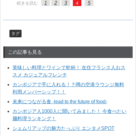
1
2
3
5
続きを読む
4
タグ
この記事も見る
美味しい料理とワインで乾杯！ 在住フランス人おス
スメ カジュアルフレンチ
カンボジアで手に入れる！？噂の空港ラウンジ無料
利用メンバーシップ！！
未来につながる食 -lead to the future of food-
カンボジア人1000人に聞いてみました！ 今食べたい
麺料理ランキング！
シェムリアップの魅力たっぷり エンタメSPOT