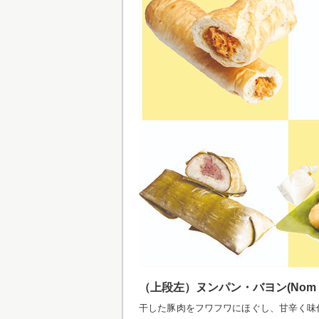
（上段左）ヌンパン・バヨン(Nom pang 
干した豚肉をフワフワにほぐし、甘辛く味