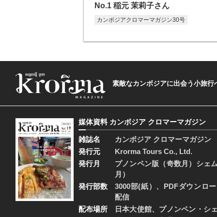
No.1 稲元 茉莉子さん
カンボジアクロマーマガジン30号
素敵なカンボジアに出会う小旅行へ―The t
媒体資料 カンボジア クロマーマガジン
雑誌名
カンボジア クロマーマガジン
発行元
Krorma Tours Co., Ltd.
発行月
プノンペン版（奇数月）シェ
月）
発行部数
3000部(紙）、PDFダウンロ
配信
配布場所
日本大使館、プノンペン・シ