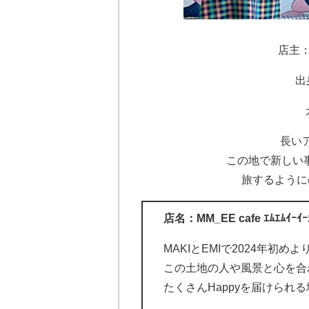
店主：
出
長い
この地で新しい事
旅するように
店名：MM_EE cafe ｴﾑｴﾑｲｰｲｰ
MAKIとEMIで2024年初
この土地の人や風景と心を合
たくさんHappyを届けられ