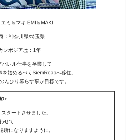
エミ＆マキ EMI＆MAKI
身：神奈川県/埼玉県
カンボジア歴：1年
アパレル仕事を卒業して
を始めるべくSiemReapへ移住。
のんびり暮らす事が目標です。
ｶﾌｪ
めよりスタートさせました。
わせて
る場所になりますように。