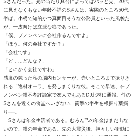
Sさんだった。光の当たり具合によってはパッと見、20代
に見えなくもない年齢不詳のSさんは、実際のところ50代
半ば。小柄で知的かつ真面目そうな公務員といった風貌だ
が、一皮向けば立派な狼であった。
「僕、プノンペンに会社作るんですよ」
「ほう。何の会社ですか？」
「会社です」
「ど……どんな？」
「とにかく会社ですわ」
感度の鈍った私の脳内センサーが、赤いところまで振りき
れる「逸材オーラ」を発しまくりな彼。そこで早速、在プ
ノンペン親不孝評論家で友人でもあるDJ北林に通報。件の
Sさんを近くの食堂へいざない、衝撃の半生を根掘り葉掘
り──。
Sさんは年金生活者である。むろん己の年金はまだ出な
いので、親の年金である。先の大震災後、神々しい衝動に