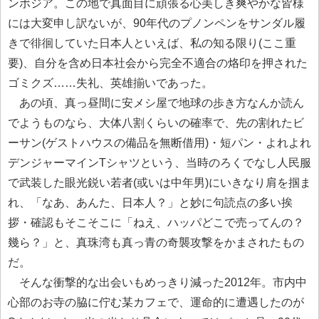
ンボジア。この地で真面目に頑張る心美しき爽やかな皆様
には大変申し訳ないが、90年代のプノンペンをサンダル履
きで徘徊していた日本人といえば、私の知る限り(ここ重
要)、自分を含め日本社会から完全不適合の烙印を押された
ゴミクズ……失礼、英雄揃いであった。
あの頃、真っ昼間に安メシ屋で地球の歩き方なんか読ん
でようものなら、大体八割くらいの確率で、先の割れたビ
ーサン(ゲストハウスの備品を無断借用)・短パン・よれよれ
デンジャーマインTシャツという、当時のろくでなし人民服
で武装した眼光鋭い若者(或いは中年男)にいきなり肩を掴ま
れ、「なあ、あんた、日本人？」と妙に句読点の多い挨
拶・確認もそこそこに「ねえ、ハッパどこで売ってんの？
幾ら？」と、真珠湾も真っ青の奇襲攻撃をかまされたもの
だ。
そんな衝撃的な出会いもめっきり減った2012年。市内中
心部のお寺の脇に佇む某カフェで、運命的に遭遇したのが