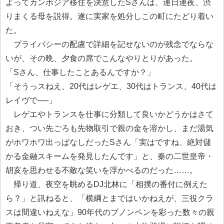
よってカンボジア移住を決意したSさんは、連日連夜、渋
りまくる母を説得。遂に実家を処分しこの町にたどり着い
た。
プライバシーの配慮で詳細を記せないのが残念でならな
いが、その晩、夕食の席でこんなやりとりがあった。
「Sさん、仕事したことあるんですか？」
「そうっスねえ、20代はレゲエ、30代はトランス、40代は
レイヴで──」
レゲエやトランスを仕事に分類して良いかどうかはさて
おき、つい先ごろも先物取引で親の金を溶かし、まだ湯気
がホワホワ出っぱなしだったSさん「実はですね、絶対儲
かる金融スキームを発見したんです」と、秦の二世皇帝・
胡亥を思わせる不敵な笑いを浮かべるのだった……。
帰り道、夜空を眺めるDJ北林に「相撲の番付に例えた
ら？」と訊ねると、「横綱とまではいかねえが、三役クラ
スは間違いねえな」90年代のプノンペンを彩った数々の親