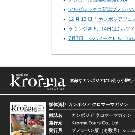
アルビレックス新潟プノンペ
12 月 13 日「 カンボジアフ
ラウンジ舞 6月14日(土) ホ
7月7日 シハヌークビル「侍
素敵なカンボジアに出会う小旅行へ―The t
媒体資料 カンボジア クロマーマガジン
雑誌名
カンボジア クロマーマガジン
発行元
Krorma Tours Co., Ltd.
発行月
プノンペン版（奇数月）シェ