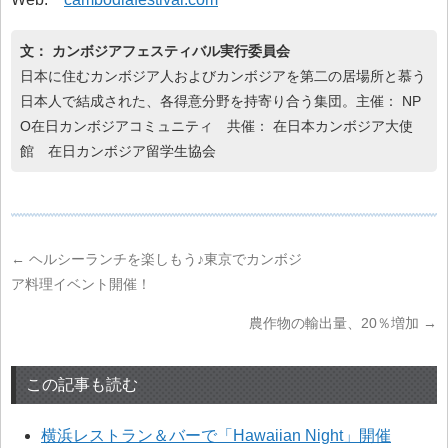
文： カンボジアフェスティバル実行委員会
日本に住むカンボジア人およびカンボジアを第二の居場所と慕う
日本人で結成された、各得意分野を持寄り合う集団。主催： NP
O在日カンボジアコミュニティ 共催： 在日本カンボジア大使
館 在日カンボジア留学生協会
←
ヘルシーランチを楽しもう♪東京でカンボジ
ア料理イベント開催！
農作物の輸出量、20％増加
→
この記事も読む
横浜レストラン＆バーで「Hawaiian Night」開催