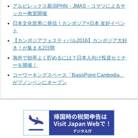
アルビレックス新潟PHN・JMAS・コマツによるサ
ッカー教室開催
日本文化世界に発信！カンボジア×日本 友好イベン
ト
【カンボジアフェスティバル2016】カンボジア大好
き！が集まる2日間
海外で効率よく貯めるには？日本人向け投資セミナ
ーを開催！
コーワーキングスペース「BasisPoint Cambodia」
がプノンペンにオープン