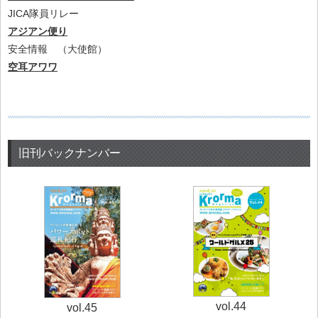
JICA隊員リレー
アジアン便り
安全情報 （大使館）
空耳アワワ
旧刊バックナンバー
vol.44
vol.45