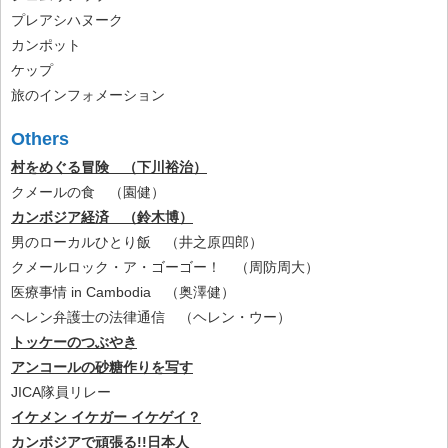
プレアシハヌーク
カンポット
ケップ
旅のインフォメーション
Others
村をめぐる冒険 （下川裕治）
クメールの食 （園健）
カンボジア経済 （鈴木博）
男のローカルひとり飯 （井之原四郎）
クメールロック・ア・ゴーゴー！ （周防周大）
医療事情 in Cambodia （奥澤健）
ヘレン弁護士の法律通信 （ヘレン・ウー）
トッケーのつぶやき
アンコールの砂糖作りを写す
JICA隊員リレー
イケメン イケガー イケゲイ？
カンボジアで頑張る!!日本人