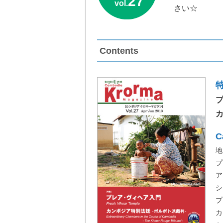
27
vol.
さい☆
Contents
カ
C
地
プ
ア
シ
プ
カ