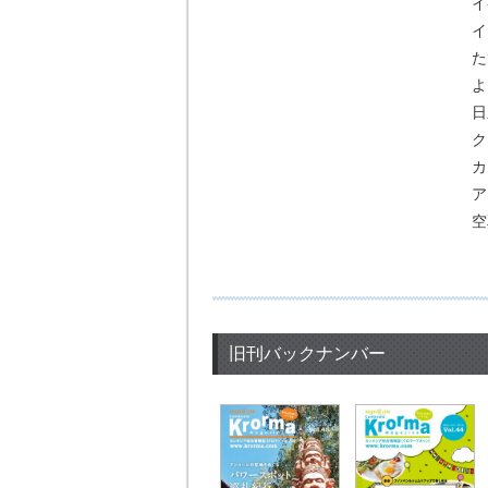
イ
イ
た
よ
日
ク
カ
ア
空
旧刊バックナンバー