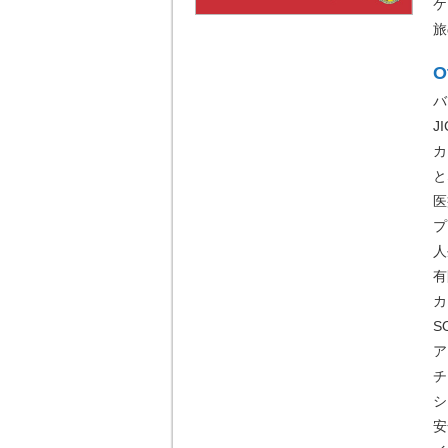
ケ
旅
O
バ
J
カ
と
医
プ
人
有
カ
S
ア
チ
シ
安