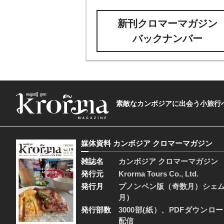
新刊クロマーマガジン
バックナンバー
素敵なカンボジアに出会う小旅行へ―The t
媒体資料 カンボジア クロマーマガジン
雑誌名
カンボジア クロマーマガジン
発行元
Krorma Tours Co., Ltd.
発行月
プノンペン版（奇数月）シェ
月）
発行部数
3000部(紙）、PDFダウンロ
配信