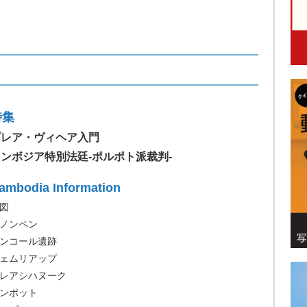
特集
プレア・ヴィヘア入門
ンボジア特別法廷‐ポルポト派裁判-
ambodia Information
図
ノンペン
ンコール遺跡
ェムリアップ
レアシハヌーク
ンポット