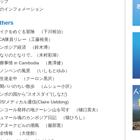
ップ
のインフォメーション
thers
イクをめぐる冒険 （下川裕治）
ICA隊員リレー（工藤裕美）
ンボジア経済 （鈴木博）
なりのとなりで。（木村彩湖）
療事情 in Cambodia （奥澤健）
ノンペンの風景 （いしもとゆみ）
生迷走中 （クーロン黒沢）
閑パパのちい散歩 （ムシュー小沢）
ンボの国から”スオスダイ”(しなだ)
OS!メディカル通信(Claire Uebbing)
ンコール発祥の地クーレン山を写す （樋口英夫）
ュマール魂のカンボジア日記 （猫ひろし）
アヌークビルの潮風 （服部寛）
全情報 （大使館）