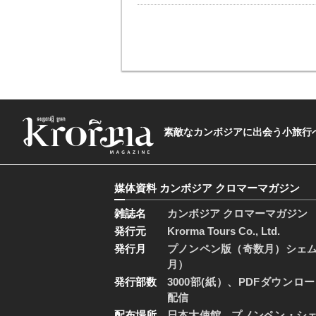
素敵なカンボジアに出会う小旅行へ―The t
媒体資料 カンボジア クロマーマガジン
雑誌名
カンボジア クロマーマガジン
発行元
Krorma Tours Co., Ltd.
発行月
プノンペン版（奇数月）シェ
月）
発行部数
3000部(紙）、PDFダウンロ
配信
配布場所
日本大使館、プノンペン・シ