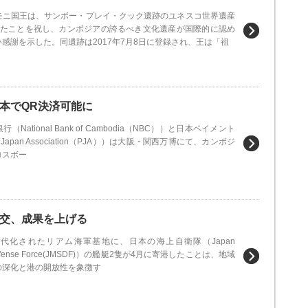
モニ国王は、サンボー・プレイ・クック遺跡のユネスコ世界遺産
えたことを祝し、カンボジアの誇るべき文化遺産が国際的に認め
感謝を示した。同遺跡は2017年7月8日に登録され、王は「祖
本でQR決済可能に
National Bank of Cambodia（NBC））と日本ペイメント
s Japan Association（PJA））は大阪・関西万博にて、カンボジ
ロスボー
交、成果を上げる
代化されたリアム海軍基地に、日本の海上自衛隊（Japan
lf-Defense Force(JMSDF)）の艦艇2隻が4月に寄港したことは、地域
の深化と港の開放性を象徴す