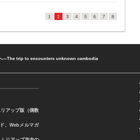
1
2
3
4
5
6
7
8
rip to encounters unknown cambodia
ムリアップ版（偶数
ード、Webメルマガ
ェムリアップ市内の