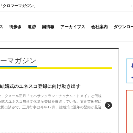
「クロマーマガジン」
ス
街歩き
遺跡
国情報
アーカイブス
会社案内
ダウンロ
マーマガジン
結婚式のユネスコ登録に向け動き出す
は、クメール正月「モハサンクラン・チュナム・トメイ」と伝統
婚式のユネスコ無形文化遺産登録を推進している。文化芸術省に
は提出済みで、正月行事は今年12月、結婚式は翌年の登録が見込