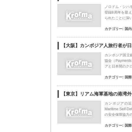
ノロドム・シハ
登録8周年を迎
られたことに深い
カテゴリー:
国内
【大阪】カンボジア人旅行者が日
カンボジア国立銀行（
協会（Payment
アと日本間のク
カテゴリー:
国際
【東京】リアム海軍基地の港湾外
カンボジアの近
Maritime Se
の安全保障協力
カテゴリー:
国際