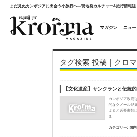
まだ見ぬカンボジアに出会う小旅行へ―現地発カルチャー&旅行情報誌
マガジン
ニュー
タグ検索-投稿｜クロ
【文化遺産】サンクランと伝統的
カンボジア政府
的なクメール結
よると必要書類
ま
カテゴリー:
国内