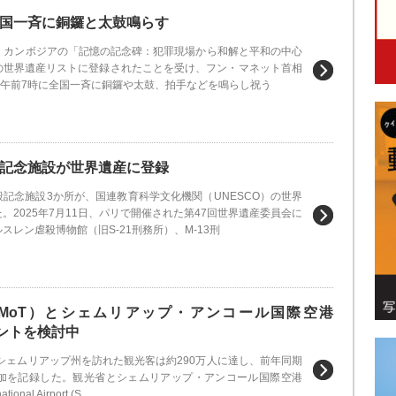
国一斉に銅鑼と太鼓鳴らす
1日、カンボジアの「記憶の記念碑：犯罪現場から和解と平和の中心
の世界遺産リストに登録されたことを受け、フン・マネット首相
）午前7時に全国一斉に銅鑼や太鼓、拍手などを鳴らし祝う
記念施設が世界遺産に登録
記念施設3か所が、国連教育科学文化機関（UNESCO）の世界
。2025年7月11日、パリで開催された第47回世界遺産委員会に
スレン虐殺博物館（旧S-21刑務所）、M-13刑
MoT）とシェムリアップ・アンコール国際空港
ントを検討中
、シェムリアップ州を訪れた観光客は約290万人に達し、前年同期
増加を記録した。観光省とシェムリアップ・アンコール国際空港
tional Airport (S