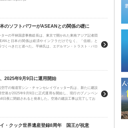
本のソフトパワーがASEANとの関係の礎に
ンターの平林国彦事務総長は、東京で開かれた東南アジア記者団
SEANと日本の関係は経済やインフラだけでなく、「信頼」と
基づくべきだと述べた。平林氏は、エデルマン・トラスト・バロ
2025年9月9日に運用開始
航空庁の報道官シン・チャンセレイヴォッター氏は、新たに建設
空港が2025年9月9日に正式運用を開始し、現行のプノンペン
の8日夜に閉鎖されると発表した。空港の建設工事は完了してお
イ・クック世界遺産登録8周年 国王が祝意