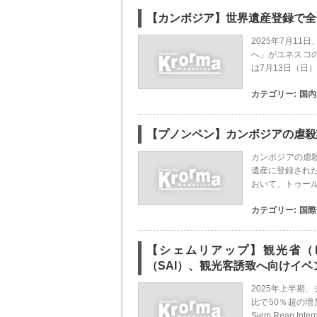
【カンボジア】世界遺産登録で全
2025年7月1
へ」がユネスコ
は7月13日（日
カテゴリー:
国内
【プノンペン】カンボジアの虐殺
カンボジアの虐殺
遺産に登録された
おいて、トゥール
カテゴリー:
国際
【シェムリアップ】観光省（
（SAI）、観光客誘致へ向けイベ
2025年上半期
比で50％超の
Siem Reap Interna