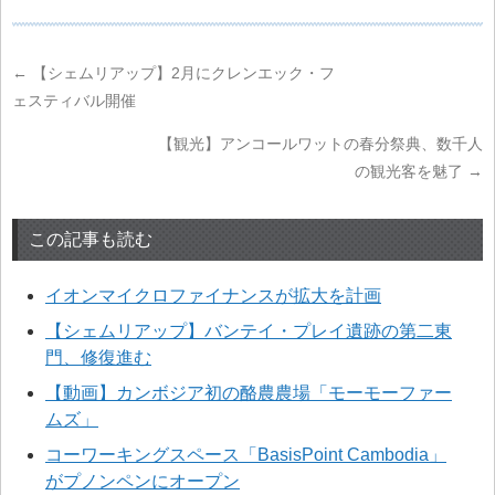
←
【シェムリアップ】2月にクレンエック・フ
ェスティバル開催
【観光】アンコールワットの春分祭典、数千人
の観光客を魅了
→
この記事も読む
イオンマイクロファイナンスが拡大を計画
【シェムリアップ】バンテイ・プレイ遺跡の第二東
門、修復進む
【動画】カンボジア初の酪農農場「モーモーファー
ムズ」
コーワーキングスペース「BasisPoint Cambodia」
がプノンペンにオープン