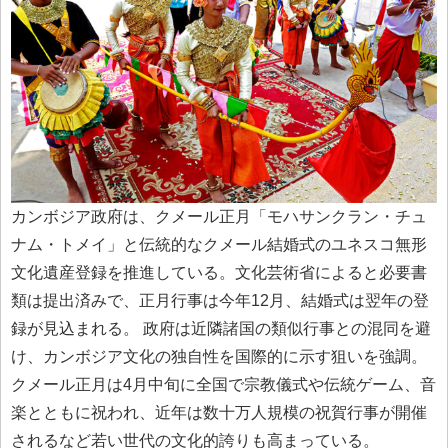
カンボジア政府は、クメール正月「モハサンクラン・チュ
ナム・トメイ」と伝統的なクメール結婚式のユネスコ無形
文化遺産登録を推進している。文化芸術省によると必要書
類は提出済みで、正月行事は今年12月、結婚式は翌年の登
録が見込まれる。 政府は近隣諸国の類似行事との混同を避
け、カンボジア文化の独自性を国際的に示す狙いを強調。
クメール正月は4月中旬に全国で宗教儀式や伝統ゲーム、音
楽とともに祝われ、近年は数十万人規模の祝賀行事が開催
されるなど若い世代の文化的誇りも高まっている。