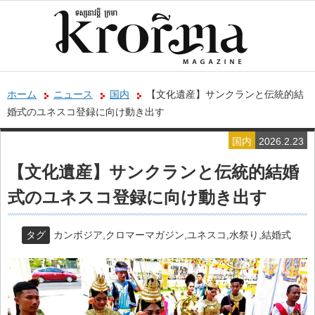
ホーム
ニュース
国内
【文化遺産】サンクランと伝統的結
婚式のユネスコ登録に向け動き出す
国内
2026.2.23
【文化遺産】サンクランと伝統的結婚
式のユネスコ登録に向け動き出す
タグ
カンボジア
,
クロマーマガジン
,
ユネスコ
,
水祭り
,
結婚式