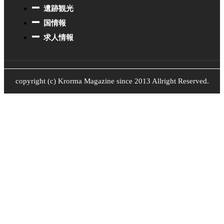
遺跡観光
国情報
求人情報
copyright (c) Krorma Magazine since 2013 Allright Reserved.