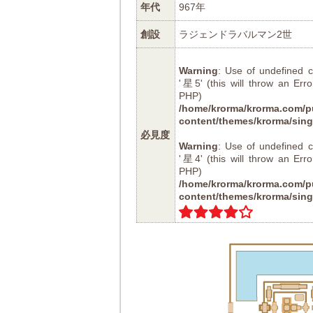
年代
967年
創設
ラジェンドラバルマン2世
Warning
: Use of undefined
'星5' (this will throw an Erro
PHP
/home/krorma/krorma.com/pu
content/themes/krorma/sing
必見度
Warning
: Use of undefined
'星4' (this will throw an Erro
PHP
/home/krorma/krorma.com/pu
content/themes/krorma/sing