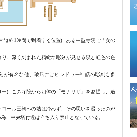
、片道約1時間で到着する位置にある中型寺院で「女の
おり、深く刻まれた精緻な彫刻が見せる黒と紅色の色
刻が有名な他、破風にはヒンドゥー神話の彫刻も多
ローはこの寺院から四体の「モナリザ」を盗掘し、途
ンコール王朝への熱は冷めず、その思いを綴ったのが
の為、中央塔付近は立ち入り禁止となっている。