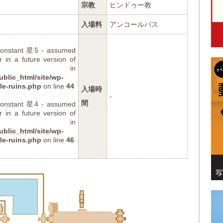
宗教
ヒンドゥー教
入場料
アンコールパス
 constant 星5 - assumed
r in a future version of
) in
blic_html/site/wp-
le-ruins.php
on line
44
入場時
-
間
 constant 星4 - assumed
r in a future version of
) in
blic_html/site/wp-
le-ruins.php
on line
46