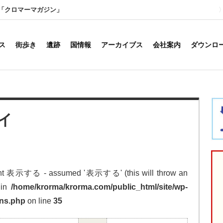
「クロマーマガジン」
ス
街歩き
遺跡
国情報
アーカイブス
会社案内
ダウンロ
イ
tant 表示する - assumed '表示する' (this will throw an
 in
/home/krorma/krorma.com/public_html/site/wp-
ins.php
on line
35