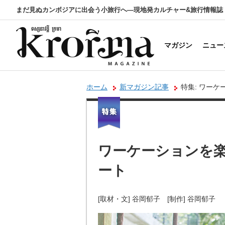
まだ見ぬカンボジアに出会う小旅行へ―現地発カルチャー&旅行情報誌
マガジン
ニュー
ホーム
新マガジン記事
特集: ワー
ワーケーションを
ート
[取材・文] 谷岡郁子 [制作] 谷岡郁子