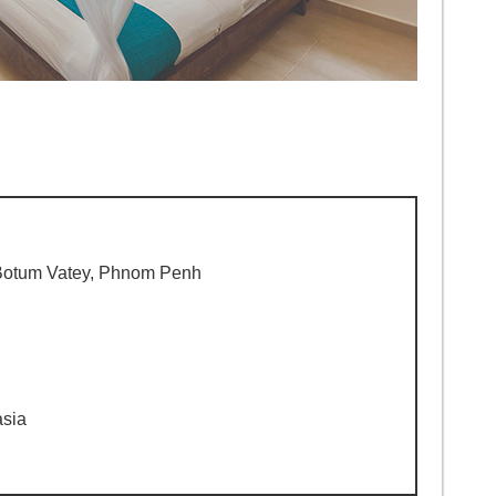
 Botum Vatey, Phnom Penh
n
asia