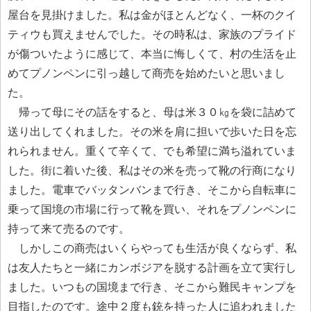
屋台を見掛けました。私は金がほとんどなく、一杯のクイ
ティウも買えませんでした。その時私は、家族のプライド
が傷ついたように感じて、本当に悔しくて、村の生活を止
めてプノンペンに引っ越して商売を始めたいと思いまし
た。
帰って母にその話をすると、母は米３０㎏を袋に詰めて
送り出してくれました。その米を肩に担いで歩いた日を忘
れられません。重くて辛くて、でも希望に満ち溢れていま
した。街に着いた後、私はその米を売って靴の行商になり
ました。電車でバッタンバンまで行き、そこから自転車に
乗って国境の市場に行って靴を買い、それをプノンペンに
持って来て売るのです。
しかしこの商売はいくらやっても生活が良くならず、私
は友人たちと一緒にカンボジアを脱する計画を立て実行し
ました。いつもの国境まで行き、そこから難民キャンプを
目指したのです。途中２度も銃を持った人に追われました