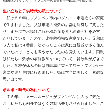
積極的に行っており、オクニャーの名誉称号を国王から授かる。
生い立ちと子供時代の私について
私は５８年にプノンペン市内のダムコ―市場近くの家庭
で生まれました。父は市場の複数の店舗を所有して貸した
り、また港で水揚げされた積み荷を運ぶ運送会社を経営し
たりしていましたので、比較的裕福な家庭でした。兄弟は
６人で私は４番目。幼かったころは家には親戚が多く住ん
でいたので、とても賑やかだったのを覚えています。両親
は私たちに数学の家庭教師をつけていて、皆数学が好きで
した。学校が休みの日は自転車に乗ってワットプノンや王
宮に友達と遊びに行きました。街は本当に美しく、素敵な
思い出です。
ポルポト時代の私について
７５年にクメールルージュがプノンペンに入って来た
時、私たちも例外ではなく強制退去をさせられました。こ