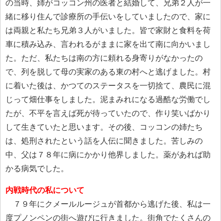
の当時、姉がコッコン州の医者と結婚して、兄弟２人が一
緒に移り住んで診療所の手伝いをしていましたので、家に
は両親と私たち兄弟３人がいました。皆で家財と食料を荷
車に積み込み、言われるがままに家を出て南に向かいまし
た。ただ、私たちは南の方に頼れる身寄りがなかったの
で、列を脱して母の実家のある東の村へと逃げました。村
に着いた後は、かつてのステータスを一切捨て、農民に混
じって畑仕事をしました。泥まみれになる過酷な労働でし
たが、不平を言えば死が待っていたので、作り笑いばかり
して生きていたと思います。その後、コッコンの姉たち
は、処刑されたという話を人伝に聞きました。苦しみの
中、父は７８年に病にかかり他界しました。薬があれば助
かる病気でした。
内戦時代の私について
７９年にクメールルージュが首都から逃げた後、私は一
度プノンペンの街へ遊びに行きました。街角でたくさんの