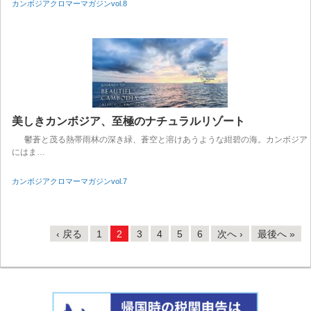
カンボジアクロマーマガジンvol.8
美しきカンボジア、至極のナチュラルリゾート
鬱蒼と茂る熱帯雨林の深き緑、蒼空と溶けあうような紺碧の海。カンボジア
にはま…
カンボジアクロマーマガジンvol.7
‹ 戻る
1
2
3
4
5
6
次へ ›
最後へ »