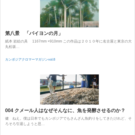
第八景 「バイヨンの月」
紙本 岩絵の具 1167mm ×910mm この作品は２０１０年に名古屋と東京の大
丸松坂…
カンボジアクロマーマガジンvol.8
004 クメール人はなぜそんなに、魚を発酵させるのか？
健 ねえ。僕は日本でもカンボジアでもさんざん魚釣りをしてきたけれど、そ
ろそろ引退しようと思…