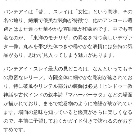
バンテアイは「砦」、スレイは「女性」という意味。その
名の通り、繊細で優美な装飾が特徴で、他のアンコール遺
跡とはまた違った華やかな雰囲気が印象的です。中でも有
名なのが、「東洋のモナリザ」の異名を持つ美しいデヴァ
ター像。丸みを帯びた体つきや穏やかな表情には独特の気
品があり、思わず見入ってしまう魅力があります。
バンテアイ・スレイ最大の見どころは、なんといってもそ
の緻密なレリーフ。寺院全体に細やかな彫刻が施されてお
り、特に破風やリンテル部分の装飾は必見！ヒンドゥー教
神話や古代インドの叙事詩『マハーバーラタ』などの場面
が描かれており、まるで絵巻物のように物語が紡がれてい
ます。場面の意味を知っていると鑑賞がさらに楽しくなる
ので、事前に予習しておくかガイド付きで訪れるのがおす
すめです。