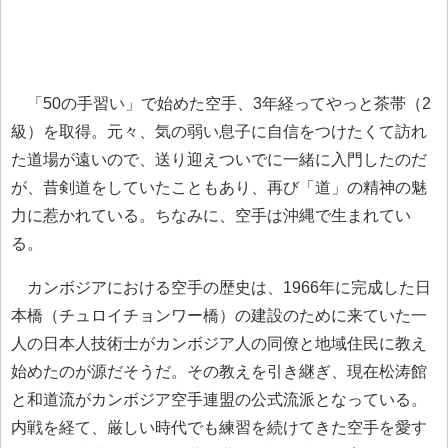
「50の手習い」で始めた空手、3年経ってやっと茶帯（2
級）を取得。元々、気の弱い息子に自信をつけたくて訪れ
た道場が遠いので、送り迎えついでに一緒に入門したのだ
が、昔剣道をしていたこともあり、再び「道」の精神の魅
力に惹かれている。ちなみに、空手は沖縄で生まれてい
る。
カンボジアにおける空手の歴史は、1966年に完成した日
本橋（チュロイチョンワー橋）の建設のために来ていた一
人の日本人技術士がカンボジア人の同僚と地域住民に教え
始めたのが源だそうだ。その教えを引き継ぎ、現在松涛館
と和道流がカンボジア空手連盟の公式流派となっている。
内戦を経て、厳しい時代でも練習を続けてきた空手を愛す