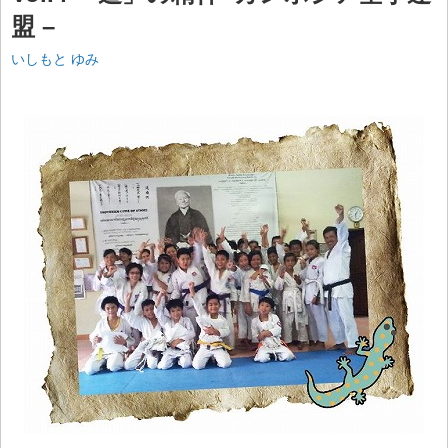
盟 –
いしもと ゆみ