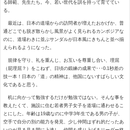
る師範、先生たち。今、若い世代を訓を持って育ててい
る。
最近は、日本の道場からの訪問者が増えたおかげか、普
通どこでも脱ぎ散らかし風景がよく見られるカンボジアな
のに、道場わきに並ぶサンダルが日本風にきちんと並べ揃
えられるようになった。
規律を守り、礼を重んじ、お互いを尊重し合い、理屈
（屁理屈？）をこねず、日頃の鍛練の成果で･･･0.1秒差の
技一本！日本の「道」の精神は、他国にないすばらしい文
化であると思う。
机に向かって勉強するだけが勉強ではない。そんな事を
教えたくて、施設に住む若者男子女子を道場に通わせるこ
とにした。年齢は19歳なのに中学3年生である男の子が、
空手で自分の別の能力を発見、少し仲間はずれ的だったあ
いつが見る見る間に上達し、仲間を盛り上げるリーダー格