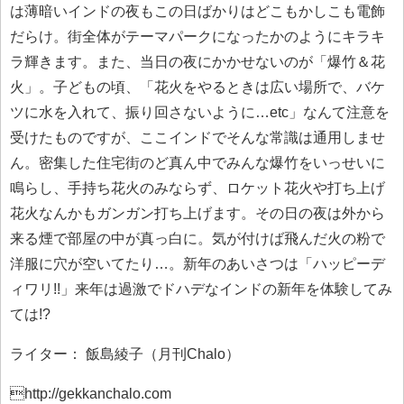
は薄暗いインドの夜もこの日ばかりはどこもかしこも電飾
だらけ。街全体がテーマパークになったかのようにキラキ
ラ輝きます。また、当日の夜にかかせないのが「爆竹＆花
火」。子どもの頃、「花火をやるときは広い場所で、バケ
ツに水を入れて、振り回さないように…etc」なんて注意を
受けたものですが、ここインドでそんな常識は通用しませ
ん。密集した住宅街のど真ん中でみんな爆竹をいっせいに
鳴らし、手持ち花火のみならず、ロケット花火や打ち上げ
花火なんかもガンガン打ち上げます。その日の夜は外から
来る煙で部屋の中が真っ白に。気が付けば飛んだ火の粉で
洋服に穴が空いてたり…。新年のあいさつは「ハッピーデ
ィワリ!!」来年は過激でドハデなインドの新年を体験してみ
ては!?
ライター： 飯島綾子（月刊Chalo）
http://gekkanchalo.com