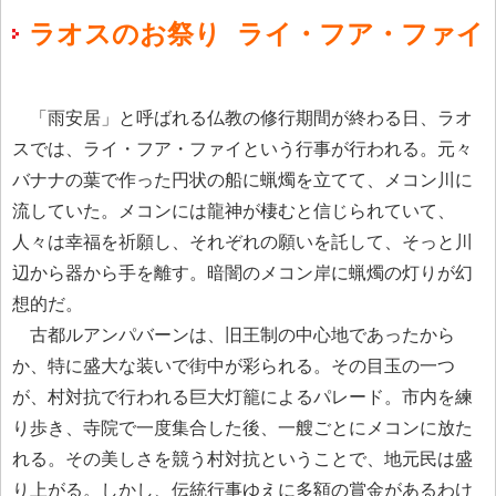
ラオスのお祭り ライ・フア・ファイ
「雨安居」と呼ばれる仏教の修行期間が終わる日、ラオ
スでは、ライ・フア・ファイという行事が行われる。元々
バナナの葉で作った円状の船に蝋燭を立てて、メコン川に
流していた。メコンには龍神が棲むと信じられていて、
人々は幸福を祈願し、それぞれの願いを託して、そっと川
辺から器から手を離す。暗闇のメコン岸に蝋燭の灯りが幻
想的だ。
古都ルアンパバーンは、旧王制の中心地であったから
か、特に盛大な装いで街中が彩られる。その目玉の一つ
が、村対抗で行われる巨大灯籠によるパレード。市内を練
り歩き、寺院で一度集合した後、一艘ごとにメコンに放た
れる。その美しさを競う村対抗ということで、地元民は盛
り上がる。しかし、伝統行事ゆえに多額の賞金があるわけ