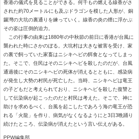
香港の儀式を見ることができる。何千もの燃える線香がさ
された約70メートルにも及ぶドラゴンを模した人形が、銅
鑼灣の大坑の裏通りを練っていく。線香の炎の煙に浮かぶ
その姿は圧倒的迫力。
この行事の由来は1880年の中秋節の前日に香港が台風に
襲われた時にさかのぼる。大坑村は大きな被害を受け、家
の裏で飼っていた家畜はニシキヘビの餌食となってしまっ
た。そこで、住民はそのニシキヘビを殺したのだが、台風
通過後にそのニシキヘビの死体が消えるとともに、感染病
が発生し大勢の村民が死亡した。当時、ニシキヘビは竜王
の子どもだと考えられており、ニシキヘビを殺した復讐と
して伝染病が起こったのだと村民は考えた。そこで、神に
助けを求めるべく、台風を起こしたであろう海の竜王が恐
れる「火龍」を作り、病気がなくなるようにと3日3晩踊り
続けたところ、伝染病が消えたという言い伝えがある。
PPW編集部