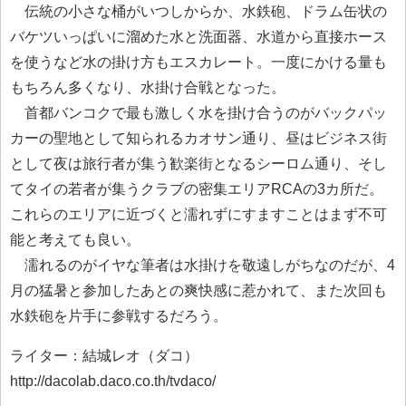
伝統の小さな桶がいつしからか、水鉄砲、ドラム缶状の
バケツいっぱいに溜めた水と洗面器、水道から直接ホース
を使うなど水の掛け方もエスカレート。一度にかける量も
もちろん多くなり、水掛け合戦となった。
首都バンコクで最も激しく水を掛け合うのがバックパッ
カーの聖地として知られるカオサン通り、昼はビジネス街
として夜は旅行者が集う歓楽街となるシーロム通り、そし
てタイの若者が集うクラブの密集エリアRCAの3カ所だ。
これらのエリアに近づくと濡れずにすますことはまず不可
能と考えても良い。
濡れるのがイヤな筆者は水掛けを敬遠しがちなのだが、4
月の猛暑と参加したあとの爽快感に惹かれて、また次回も
水鉄砲を片手に参戦するだろう。
ライター：結城レオ（ダコ）
http://dacolab.daco.co.th/tvdaco/