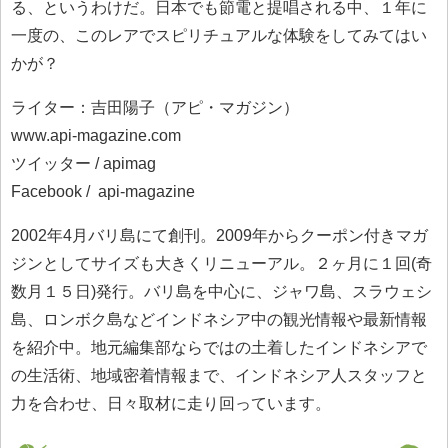
る、というわけだ。日本でも節電と提唱される中、１年に
一度の、このレアでスピリチュアルな体験をしてみてはい
かが？
ライター：吉田陽子（アピ・マガジン）
www.api-magazine.com
ツイッター / apimag
Facebook / api-magazine
2002年4月バリ島にて創刊。2009年からクーポン付きマガ
ジンとしてサイズも大きくリニューアル。２ヶ月に１回(奇
数月１５日)発行。バリ島を中心に、ジャワ島、スラウェシ
島、ロンボク島などインドネシア中の観光情報や最新情報
を紹介中。地元編集部ならではの土着したインドネシアで
の生活術、地域密着情報まで、インドネシア人スタッフと
力を合わせ、日々取材に走り回っています。