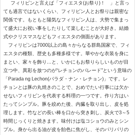
フィリピンと言えば「フィエスタ(お祭り)！ 」と言っ
ても過言ではないくらい、フィリピン人とお祭りは親密な
関係です。もともと陽気なフィリピン人は、大勢で集まっ
て盛大にお祝い事をしたりして楽しむことが大好き。結婚
式やクリスマスなどもフィエスタの側面があります。
フィリピンは7000以上の島々からなる群島国家で、フィ
エスタの種類、歴史も多種多様です。華やかな衣装を身に
まとい、家々を飾り…と、いかにもお祭りらしいものが目
立つ中、異彩を放つのが“レチョンのパレード”という意味の
「Parada ng Lechon(パラダ・ナン・レチョン)」です。レ
チョンとは豚の丸焼きのことで、おめでたい行事には欠か
せないフィリピンを代表する料理の一つです。作り方はい
たってシンプル。豚を絞めた後、内臓を取り出し、皮を処
理します。竹などの長い棒を口から突き刺し、炭火で3～5
時間じっくりと焼きます。味付けは塩コショウのみとシン
プル。身から出る油が皮を飴色に焦がし、そのパリパリの