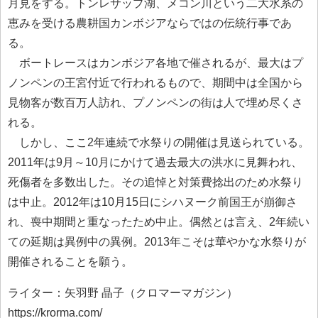
月見をする。トンレサップ湖、メコン川という二大水系の
恵みを受ける農耕国カンボジアならではの伝統行事であ
る。
ボートレースはカンボジア各地で催されるが、最大はプ
ノンペンの王宮付近で行われるもので、期間中は全国から
見物客が数百万人訪れ、プノンペンの街は人で埋め尽くさ
れる。
しかし、ここ2年連続で水祭りの開催は見送られている。
2011年は9月～10月にかけて過去最大の洪水に見舞われ、
死傷者を多数出した。その追悼と対策費捻出のため水祭り
は中止。2012年は10月15日にシハヌーク前国王が崩御さ
れ、喪中期間と重なったため中止。偶然とは言え、2年続い
ての延期は異例中の異例。2013年こそは華やかな水祭りが
開催されることを願う。
ライター：矢羽野 晶子（クロマーマガジン）
https://krorma.com/