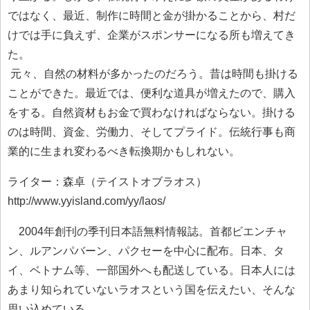
ではなく、最近、制作に時間と金が掛かることから、村だ
けでは手に負えず、企業がスポンサーになる所も増えてき
た。
元々、自然の材料が多かったのだろう。昔は時間も掛ける
ことができた。最近では、便利な道具が増えたので、購入
をする。自然資材もお金で買わなければならない。掛ける
のは時間、資金、労働力、そしてプライド。伝統行事も商
業的に生まれ変わるべき転換期かもしれない。
ライター：森卓（テイストオブラオス）
http://www.yyisland.com/yy/laos/
2004年創刊の季刊日本語無料情報誌。首都ビエンチャ
ン、ルアンパバーン、パクセーを中心に配布。日本、タ
イ、ベトナム等、一部国外へも配送している。日本人には
あまり知られていないラオスという国を伝えたい、そんな
思い込めている。