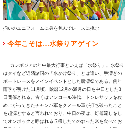
揃いのユニフォームに身を包んでレースに挑む
今年こそは…水祭りアゲイン
カンボジアの年中最大行事といえば「水祭り」。水祭り
はタイなど近隣諸国の「水かけ祭り」とは違い、手漕ぎの
ボートレースをメインイベントとした競漕祭である。例年
雨季が明けた11月頃、陰暦12月の満月の日を中日とした3
日間催される。古くはアンコール時代、トンレサップを攻
め上がってきたチャンパ軍をクメール軍が打ち破ったこと
を起源とすると言われており、中日の夜は、灯篭流しをし
てオンボックと呼ばれる収穫したての炒った米を食べてお