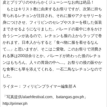
皮とプリプリのやわらかくジューシーなお肉は絶品！
もとはキリスト教に由来するお祭りですが、次第に持ち
寄られるレチョンが注目され、それに服やアクセサリーを
身につけさせ、フィリピンのセレブやスターを模した仮装
までさせるようになりました。パレードの最中に水をかけ
合うシーンがあるので、レチョンも服の上からラップで巻
かれます。日本人からすると「食べ物に服を着せるなん
て…」と思いますが、そこはご愛敬。このお祭りで消費さ
れる豚は200頭余りとか。パレードが終わった後のレチョ
ンはもちろん、人々の胃袋の中へ…。お祭りの後の賑やか
な食事にも華を添えてくれる、一石二鳥なレチョンなので
した。
ライター： フィリピンプライマー編集部 A
「写真提供/alaehfestival.com、batangas.gov.ph」
http://primer.ph