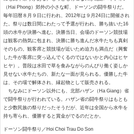
（Hai Phong）郊外の小さな町、ドーソンの闘牛祭りだ。
毎年旧暦８月９日に行われ、2012年は９月24日に開催され
た。祭りは数日間にわたって予選が行われ、勝ち抜いた16
頭の水牛が決勝へ進む。決勝当日、会場のドーソン競技場
は観客の熱気に包まれ、決勝に勝ち進んだ水牛たちも真剣
そのもの。観客席と競技場が近いため迫力も満点だ（興奮
した牛が客席に突っ込んでくるのではないかと内心はヒヤ
ヒヤ）。普段は水田で草を食みながらのんびり働く姿しか
見せない水牛たちの、新たな一面が見られる。優勝した牛
は、その場で解体され、縁起物として販売される。
ちなみにドーソン以外にも、北部ハザン（Ha Giang）省
で闘牛祭りが行われている。ハザン省の闘牛祭りはもとも
と少数民族の祭りだったそうだが、近年は全国から水牛を
持ち寄られ、優勝すると賞金がでるのだとか。
ドーソン闘牛祭り／Hoi Choi Trau Do Son