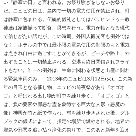
い『静寂の日』と言われる。お祭り騒ぎをしないお祭り
だ。ニュピの日は、島内で一切の電力使用が禁止され、町
は静寂に包まれる。伝統的儀礼としてはバリヒンドゥー教
徒達は家族揃って断食、瞑想を行う。電力が軸となる現代
で信じがたい話だが、この時期、外国人観光客も例外では
なく、ホテルの中では最小限の電気使用の制限のもと電気
は点され自由に過ごすことができるが、ビーチや路上、外
出することは一切禁止される。空港も終日閉鎖されフライ
トもない。唯一の例外は、生命に関わる状態と出産に関わ
る緊急車両のみ。 2013年のニュピは3月12日(火)。この新
年の目玉となる催し物、ニュピの前夜祭があり『オゴオ
ゴ』と呼ばれる出し物が町中を練り歩く。『オゴオゴ』と
は、負の要素や邪悪な霊を象徴する巨大な人形（悪魔の
像）神輿が竹と紙で作られ、村を練り歩きされた後、グル
プックの儀式によって、指定の場所で燃やされる。地界の
邪気や邪悪を追い払う浄化の祭りで、このあと新年を迎え