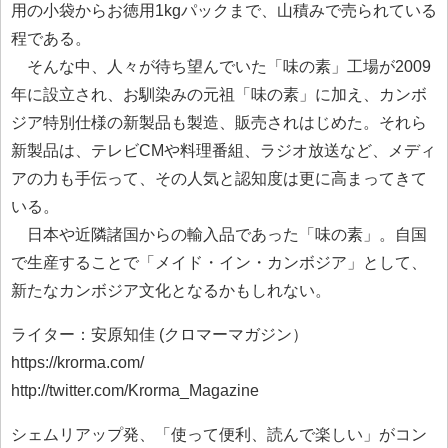
用の小袋からお徳用1kgパックまで、山積みで売られている
程である。
そんな中、人々が待ち望んでいた「味の素」工場が2009
年に設立され、お馴染みの元祖「味の素」に加え、カンボ
ジア特別仕様の新製品も製造、販売されはじめた。それら
新製品は、テレビCMや料理番組、ラジオ放送など、メディ
アの力も手伝って、その人気と認知度は更に高まってきて
いる。
日本や近隣諸国からの輸入品であった「味の素」。自国
で生産することで「メイド・イン・カンボジア」として、
新たなカンボジア文化となるかもしれない。
ライター：安原知佳 (クロマーマガジン）
https://krorma.com/
http://twitter.com/Krorma_Magazine
シェムリアップ発、「使って便利、読んで楽しい」がコン