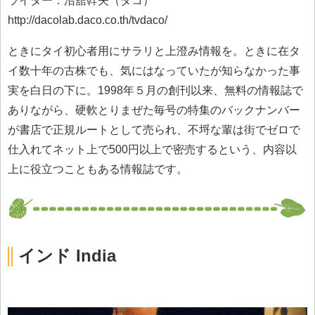
ライター：沼舘幹夫（ダコ）
http://dacolab.daco.co.th/tvdaco/
ときにタイ初心者用にサラリと上澄み情報を。ときに在タ
イ数十年の古株でも、気にはなっていたが知らなかった事
実を白日の下に。1998年５月の創刊以来、無料の情報誌で
ありながら、硬軟とりまぜた毎号の特集のバックナンバー
が書店で正規ルートとして売られ、不埒な輩は街でゼロで
仕入れてネット上で500円以上で密売するという、内容以
上に役立つこともある情報誌です。
インド India