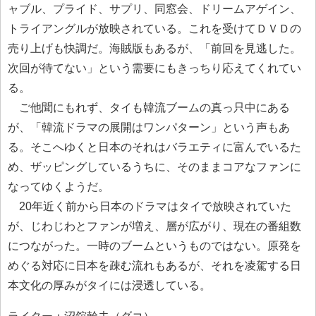
ャブル、プライド、サプリ、同窓会、ドリームアゲイン、
トライアングルが放映されている。これを受けてＤＶＤの
売り上げも快調だ。海賊版もあるが、「前回を見逃した。
次回が待てない」という需要にもきっちり応えてくれてい
る。
ご他聞にもれず、タイも韓流ブームの真っ只中にある
が、「韓流ドラマの展開はワンパターン」という声もあ
る。そこへゆくと日本のそれはバラエティに富んでいるた
め、ザッピングしているうちに、そのままコアなファンに
なってゆくようだ。
20年近く前から日本のドラマはタイで放映されていた
が、じわじわとファンが増え、層が広がり、現在の番組数
につながった。一時のブームというものではない。原発を
めぐる対応に日本を疎む流れもあるが、それを凌駕する日
本文化の厚みがタイには浸透している。