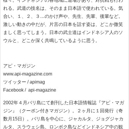
様々。インドネシアの各地域に道場があり、対抗戦も行わ
れる。武道の技名は、そのまま日本語で使われている。気
合い、１、２、３…のかけ声や、先生、先輩、後輩など。
激しい動きの中だが、片言の日本を話す姿は、どこか微笑
ましく思ってしまう。日本の武士道はインドネシア人のソ
ウルと、どこか深く共鳴しているように思う。
アピ・マガジン
www.api-magazine.com
ツイッター / apimag
Facebook / api-magazine
2002年４月バリ島にて創刊した日本語情報誌『アピ・マガ
ジン』（クーポン付きマガジン）。２ヶ月に１回発行（奇
数月15日）。バリ島を中心に、ジャカルタ、ジョグジャカ
ルタ、スラウェシ島、ロンボク島などインドネシア中の観