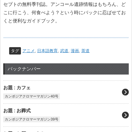
セプトの無料季刊誌。アンコール遺跡情報はもちろん、ど
こに行こう、何食べよう？という時にバックに忍ばせてお
くと便利なガイドブック。
タグ
アニメ
,
日本語教育
,
武道
,
漫画
,
茶道
バックナンバー
お題 : カフェ
カンボジアクロマーマガジン40号
お題 : お葬式
カンボジアクロマーマガジン39号