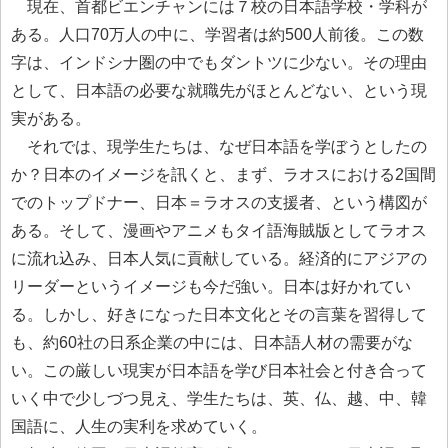
現在、首都ビエンチャンには７校の日本語学校・学科が
ある。人口70万人の中に、学習者は約500人前後。この数
字は、インドシナ圏の中でもダントツに少ない。その理由
として、日本語の必要な就職先がほとんどない、という現
実がある。
それでは、現学生たちは、なぜ日本語を学ぼうとしたの
か？日本のイメージを訊くと、まず、ラオスにおける2国間
でのトップドナー、日本＝ラオスの支援者、という構図が
ある。そして、漫画やアニメもタイ語海賊版としてラオス
に流れ込み、日本人気に貢献している。経済的にアジアの
リーダーというイメージも今だ強い。日本は好かれてい
る。しかし、好きになった日本文化とその言葉を習得して
も、約60社の日系企業の中には、日本語人材の需要がな
い。この厳しい現実が日本語を学び日本社会と付き合って
いく中で少しづつ見え、学生たちは、英、仏、越、中、韓
国語に、人生の実利を求めていく。