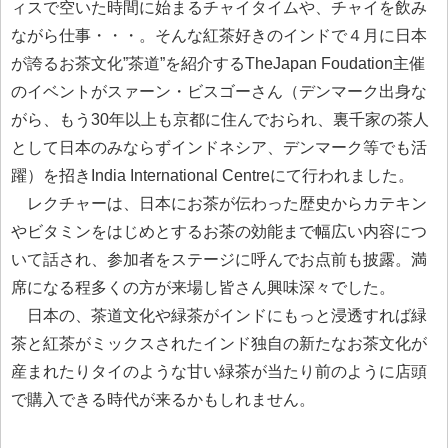
ィスで空いた時間に始まるチャイタイムや、チャイを飲み
ながら仕事・・・。そんな紅茶好きのインドで４月に日本
が誇るお茶文化”茶道”を紹介するTheJapan Foudation主催
のイベントがスァーン・ビスゴーさん（デンマーク出身な
がら、もう30年以上も京都に住んでおられ、裏千家の茶人
として日本のみならずインドネシア、デンマーク等でも活
躍）を招きIndia International Centreにて行われました。
レクチャーは、日本にお茶が伝わった歴史からカテキン
やビタミンをはじめとするお茶の効能まで幅広い内容につ
いて話され、参加者をステージに呼んでお点前も披露。満
席になる程多くの方が来場し皆さん興味深々でした。
日本の、茶道文化や緑茶がインドにもっと浸透すれば緑
茶と紅茶がミックスされたインド独自の新たなお茶文化が
産まれたりタイのような甘い緑茶が当たり前のように店頭
で購入できる時代が来るかもしれません。