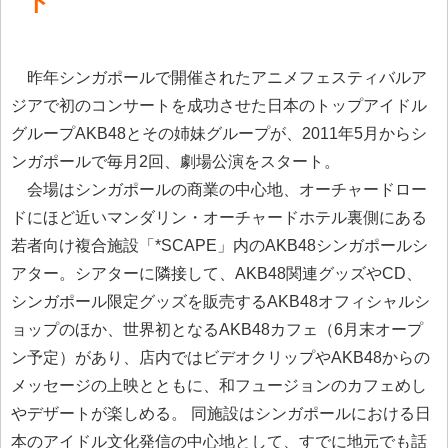
ト
昨年シンガポールで開催されたアニメフェスティバルア
ジアで初のコンサートを成功させた日本のトップアイドル
グループAKB48とその姉妹グループが、2011年5月からシ
ンガポールで毎月2回、劇場公演をスタート。
会場はシンガポールの商業の中心地、オーチャードロー
ドにほど近いマンダリン・オーチャードホテル裏側にある
若者向け複合施設「*SCAPE」内のAKB48シンガポールシ
アター。シアターに隣接して、AKB48関連グッズやCD、
シンガポール限定グッズを販売するAKB48オフィシャルシ
ョップのほか、世界初となるAKB48カフェ（6月末オープ
ン予定）があり、店内ではビデオクリップやAKB48からの
メッセージの上映とともに、和フュージョンのカフェめし
やデザートが楽しめる。 同施設はシンガポールにおける日
本のアイドル文化発信の中心地として、すでに地元でも話