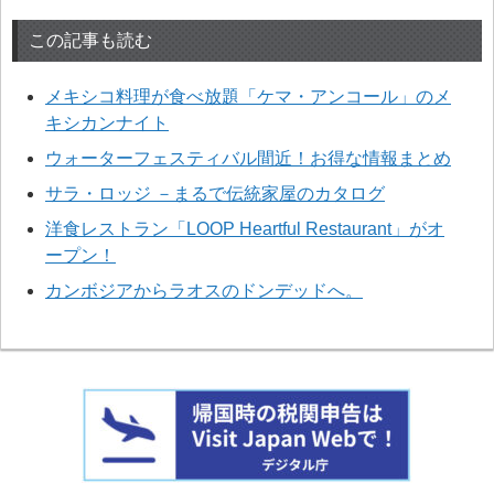
この記事も読む
メキシコ料理が食べ放題「ケマ・アンコール」のメ
キシカンナイト
ウォーターフェスティバル間近！お得な情報まとめ
サラ・ロッジ －まるで伝統家屋のカタログ
洋食レストラン「LOOP Heartful Restaurant」がオ
ープン！
カンボジアからラオスのドンデッドへ。