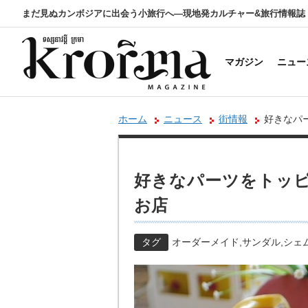
まだ見ぬカンボジアに出会う小旅行へ―現地発カルチャー&旅行情報誌
マガジン
ニュー
ホーム
ニュース
街情報
好きなパ
好きなパーツをトッピ
お店
タグ
オーダーメイド
,
サンダル
,
シェ