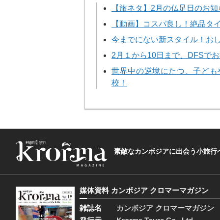
【旅ネタ】2月の仏足日のお知
【動画】コスパ良し！絶品タイ料理レ
今までにない新スタイル！お
2月１から10日まで、DFS
世界中の逆境にたつ、子ども
校！
素敵なカンボジアに出会う小旅行へ―The t
媒体資料 カンボジア クロマーマガジン
雑誌名
カンボジア クロマーマガジン