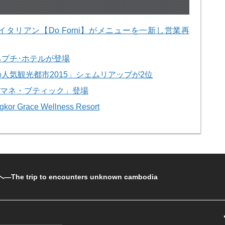
タリアン【Do Forni】がメニューを一新し営業再
プチ･ホテルが登場
人気観光都市2015」シェムリアップが2位
「マネ・ブティック」登場
race Wellness Resort
rip to encounters unknown cambodia