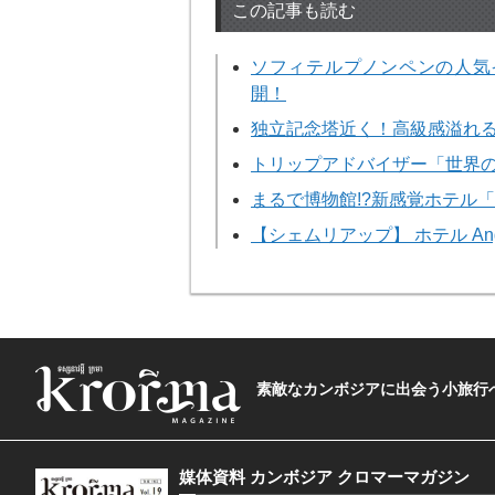
この記事も読む
ソフィテルプノンペンの人気イ
開！
独立記念塔近く！高級感溢れる
トリップアドバイザー「世界の
まるで博物館!?新感覚ホテル
【シェムリアップ】 ホテル Angkor G
素敵なカンボジアに出会う小旅行へ―The t
媒体資料 カンボジア クロマーマガジン