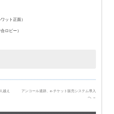
ルワット正面）
待合ロビー）
人越え
アンコール遺跡、e-チケット販売システム導入
へ
→