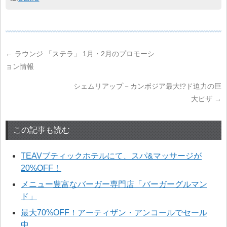
←
ラウンジ 「ステラ」 1月・2月のプロモーシ
ョン情報
シェムリアップ－カンボジア最大!?ド迫力の巨
大ピザ
→
この記事も読む
TEAVブティックホテルにて、スパ&マッサージが
20%OFF！
メニュー豊富なバーガー専門店「バーガーグルマン
ド」
最大70%OFF！アーティザン・アンコールでセール
中