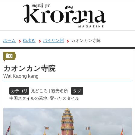
ホーム
街歩き
パイリン州
カオンカン寺院
カオンカン寺院
Wat Kaong kang
カテゴリ
見どころ | 観光名所
タグ
中国スタイルの墓地
,
変ったスタイル