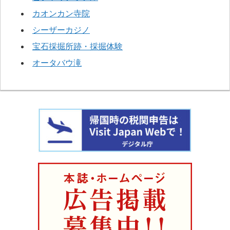
カオンカン寺院
シーザーカジノ
宝石採掘所跡・採掘体験
オータバウ滝