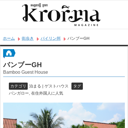
ホーム
街歩き
パイリン州
バンブーGH
バンブーGH
Bamboo Guest House
カテゴリ
泊まる | ゲストハウス
タグ
バンガロー
,
在住外国人に人気